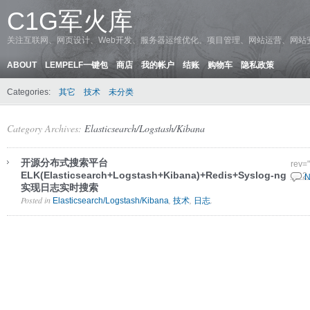
C1G军火库
关注互联网、网页设计、Web开发、服务器运维优化、项目管理、网站运营、网站
ABOUT
LEMPELF一键包
商店
我的帐户
结账
购物车
隐私政策
Categories:
其它
技术
未分类
Category Archives:
Elasticsearch/Logstash/Kibana
开源分布式搜索平台
rev=
ELK(Elasticsearch+Logstash+Kibana)+Redis+Syslog-ng
10 2
N
实现日志实时搜索
Posted in
,
,
.
Elasticsearch/Logstash/Kibana
技术
日志