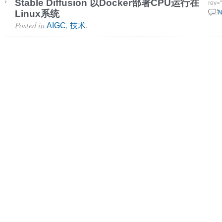
Stable Diffusion 以Docker部署CPU运行在
rev=
Linux系统
17 5
N
Posted in
,
.
AIGC
技术