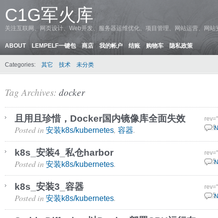
C1G军火库
关注互联网、网页设计、Web开发、服务器运维优化、项目管理、网站运营、网站
ABOUT
LEMPELF一键包
商店
我的帐户
结账
购物车
隐私政策
Categories:
其它
技术
未分类
Tag Archives:
docker
且用且珍惜，Docker国内镜像库全面失效
rev=
Posted in
,
.
12 6
N
安装k8s/kubernetes
容器
k8s_安装4_私仓harbor
rev=
Posted in
.
17 5
N
安装k8s/kubernetes
k8s_安装3_容器
rev=
Posted in
.
17 5
N
安装k8s/kubernetes