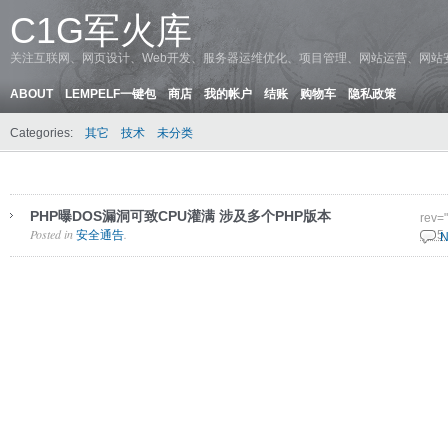
C1G军火库
关注互联网、网页设计、Web开发、服务器运维优化、项目管理、网站运营、网站
ABOUT
LEMPELF一键包
商店
我的帐户
结账
购物车
隐私政策
Categories:
其它
技术
未分类
PHP曝DOS漏洞可致CPU灌满 涉及多个PHP版本
rev=
Posted in
.
安全通告
21 5
N