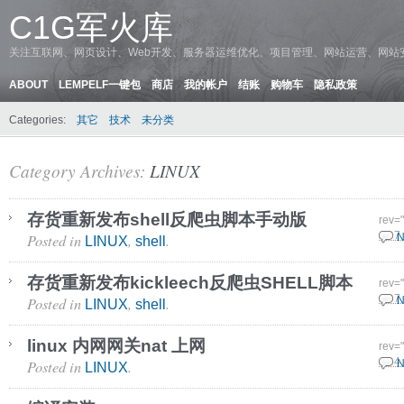
C1G军火库
关注互联网、网页设计、Web开发、服务器运维优化、项目管理、网站运营、网站
ABOUT
LEMPELF一键包
商店
我的帐户
结账
购物车
隐私政策
Categories:
其它
技术
未分类
Category Archives:
LINUX
存货重新发布shell反爬虫脚本手动版
rev=
Posted in
,
.
28 7
N
LINUX
shell
存货重新发布kickleech反爬虫SHELL脚本
rev=
Posted in
,
.
28 7
N
LINUX
shell
linux 内网网关nat 上网
rev=
Posted in
.
28 4
N
LINUX