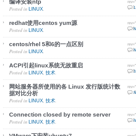
编译安装ntp
rev=
Posted in
.
11 1
1
LINUX
redhat使用centos yum源
rev=
Posted in
.
15 6
N
LINUX
centos/rhel 5和6的一点区别
rev=
Posted in
.
30 3
N
LINUX
ACPI引起linux系统无故重启
rev=
Posted in
,
.
13 9
3
LINUX
技术
网站服务器所使用的各 Linux 发行版统计数
rev=
据对比分析
3 9 
N
Posted in
,
.
LINUX
技术
Connection closed by remote server
rev=
Posted in
,
.
26 7
N
LINUX
技术
VMware下安装ubuntu7