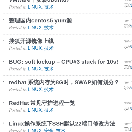
rev=
Posted in
,
.
24 1
N
LINUX
技术
整理国内centos5 yum源
rev=
Posted in
,
.
30 9
N
LINUX
技术
搜狐开源镜像上线
rev=
Posted in
,
.
25 9
N
LINUX
技术
BUG: soft lockup – CPU#3 stuck for 10s!
rev=
Posted in
,
.
20 8
N
LINUX
技术
redhat 系统内存为8G时，SWAP如何划分？
rev=
Posted in
,
.
27 7
N
LINUX
技术
RedHat 常见守护进程一览
rev=
Posted in
,
.
11 3
N
LINUX
技术
Linux操作系统下SSH默认22端口修改方法
rev=
Posted in
,
,
.
6 3 
1
LINUX
安全
技术