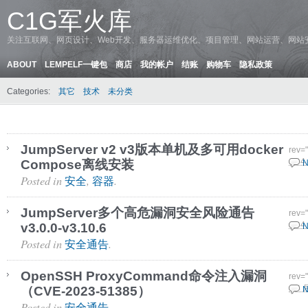
C1G军火库
关注互联网、网页设计、Web开发、服务器运维优化、项目管理、网站运营、网站
ABOUT
LEMPELF一键包
商店
我的帐户
结账
购物车
隐私政策
Categories:
其它
技术
未分类
JumpServer v2 v3版本单机及多可用docker
rev=
Compose离线安装
12 4
N
Posted in
,
.
安全
容器
JumpServer多个高危漏洞安全风险通告
rev=
v3.0.0-v3.10.6
12 4
N
Posted in
.
安全通告
OpenSSH ProxyCommand命令注入漏洞
rev=
（CVE-2023-51385）
1 4 
N
Posted in
.
安全通告