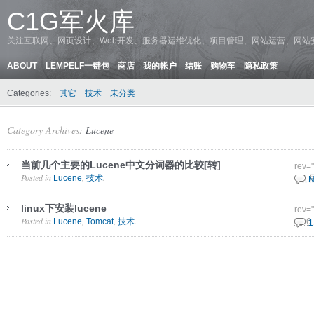
C1G军火库
关注互联网、网页设计、Web开发、服务器运维优化、项目管理、网站运营、网站
ABOUT
LEMPELF一键包
商店
我的帐户
结账
购物车
隐私政策
Categories:
其它
技术
未分类
Category Archives:
Lucene
当前几个主要的Lucene中文分词器的比较[转]
rev=
Posted in
,
.
Lucene
技术
6 8 
N
linux下安装lucene
rev=
Posted in
,
,
.
Lucene
Tomcat
技术
25 6
1