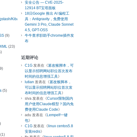
安全公告 — CVE-2025-
12914 BT宝塔面板
18日Google 推出 AI 编程工
ogstash/Kibana
具：Antigravity，免费使用
Gemini 3 Pro, Claude Sonnet
4.5, GPT-OSS
SS
(9)
牛牛查求职助手chrome插件发
布
/XML
(23)
)
近期评论
C1G
发表在《
篡改猴脚本，可
9)
以显示招聘网站职位首次发布
时间的信息增强工具
》
lutian
发表在《
篡改猴脚本，
可以显示招聘网站职位首次发
s
(5)
布时间的信息增强工具
》
slva
发表在《
Cursor限制国内
用户使用Claude模型？国内免
费使用Claude Code
》
adu
发表在《
Lempelf一键
包
》
)
C1G
发表在《
linux centos5.8
安装redis
》
(1)