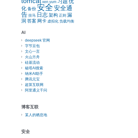
tomcat
习题
优
xen
yum
安全
安全通
化
备份
告
日志
漏
架构
挂马
正则
洞
答案
网卡
虚拟化
负载均衡
AI
deepseek 官网
字节豆包
文心一言
火山方舟
硅基流动
秘塔AI搜索
纳米AI助手
腾讯元宝
超算互联网
阿里通义千问
博客互联
某人的栖息地
安全