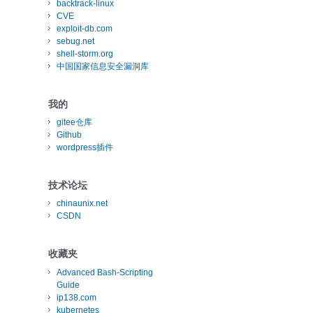
backtrack-linux
CVE
exploit-db.com
sebug.net
shell-storm.org
中国国家信息安全漏洞库
我的
gitee仓库
Github
wordpress插件
技术论坛
chinaunix.net
CSDN
收藏夹
Advanced Bash-Scripting
Guide
ip138.com
kubernetes