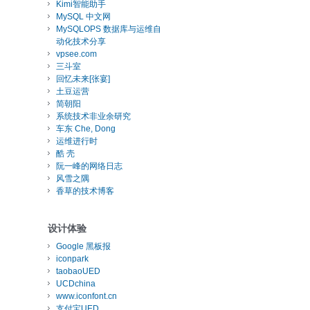
Kimi智能助手
MySQL 中文网
MySQLOPS 数据库与运维自
动化技术分享
vpsee.com
三斗室
回忆未来[张宴]
土豆运营
简朝阳
系统技术非业余研究
车东 Che, Dong
运维进行时
酷 壳
阮一峰的网络日志
风雪之隅
香草的技术博客
设计体验
Google 黑板报
iconpark
taobaoUED
UCDchina
www.iconfont.cn
支付宝UED