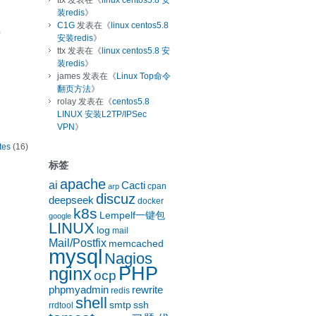
ttx
发表在《
linux centos5.8 安
装redis
》
C1G
发表在《
linux centos5.8
)
安装redis
》
ttx
发表在《
linux centos5.8 安
装redis
》
james
发表在《
Linux Top命令
翻页方法
》
rolay
发表在《
centos5.8
LINUX 安装L2TP/IPSec
VPN
》
tes
(16)
标签
apache
ai
Cacti
cpan
arp
discuz
deepseek
docker
k8s
Lempelf一键包
google
LINUX
log
mail
Mail/Postfix
memcached
mysql
Nagios
nginx
PHP
ocp
phpmyadmin
rewrite
redis
shell
smtp
ssh
rrdtool