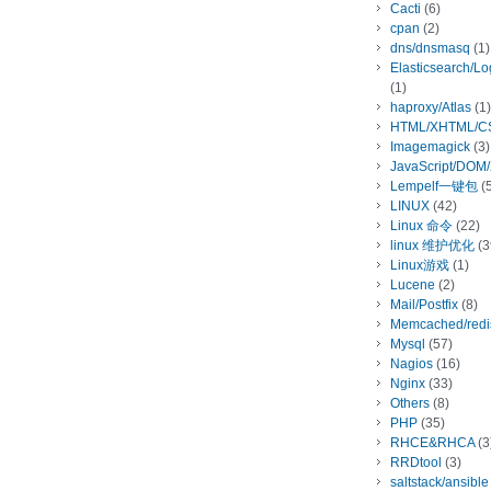
Cacti
(6)
cpan
(2)
dns/dnsmasq
(1)
Elasticsearch/L
(1)
haproxy/Atlas
(1)
HTML/XHTML/C
Imagemagick
(3)
JavaScript/DOM
Lempelf一键包
(5
LINUX
(42)
Linux 命令
(22)
linux 维护优化
(3
Linux游戏
(1)
Lucene
(2)
Mail/Postfix
(8)
Memcached/redi
Mysql
(57)
Nagios
(16)
Nginx
(33)
Others
(8)
PHP
(35)
RHCE&RHCA
(3
RRDtool
(3)
saltstack/ansible