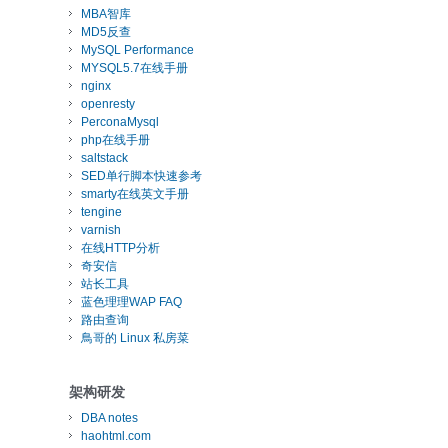
MBA智库
MD5反查
MySQL Performance
MYSQL5.7在线手册
nginx
openresty
PerconaMysql
php在线手册
saltstack
SED单行脚本快速参考
smarty在线英文手册
tengine
varnish
在线HTTP分析
奇安信
站长工具
蓝色理理WAP FAQ
路由查询
鳥哥的 Linux 私房菜
架构研发
DBA notes
haohtml.com