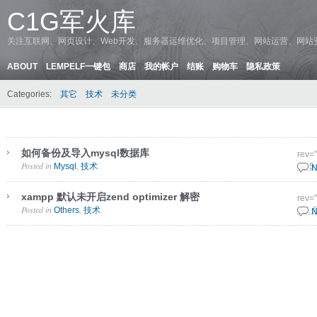
C1G军火库
关注互联网、网页设计、Web开发、服务器运维优化、项目管理、网站运营、网站
ABOUT
LEMPELF一键包
商店
我的帐户
结账
购物车
隐私政策
Categories:
其它
技术
未分类
如何备份及导入mysql数据库
rev=
Posted in
,
.
Mysql
技术
10 5
N
xampp 默认未开启zend optimizer 解密
rev=
Posted in
,
.
Others
技术
9 5 
N