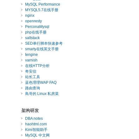
MySQL Performance
MYSQL5.7在线手册
nginx
openresty
PerconaMysql
php在线手册
saltstack
SED单行脚本快速参考
smarty在线英文手册
tengine
varnish
在线HTTP分析
奇安信
站长工具
蓝色理理WAP FAQ
路由查询
鳥哥的 Linux 私房菜
架构研发
DBA notes
haohtml.com
Kimi智能助手
MySQL 中文网