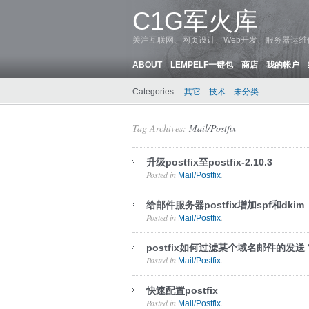
C1G军火库
关注互联网、网页设计、Web开发、服务器运
ABOUT
LEMPELF一键包
商店
我的帐户
Categories:
其它
技术
未分类
Tag Archives:
Mail/Postfix
升级postfix至postfix-2.10.3
Posted in
.
Mail/Postfix
给邮件服务器postfix增加spf和dkim
Posted in
.
Mail/Postfix
postfix如何过滤某个域名邮件的发送
Posted in
.
Mail/Postfix
快速配置postfix
Posted in
.
Mail/Postfix