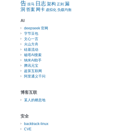
告
日志
漏
架构
挂马
正则
洞
答案
网卡
虚拟化
负载均衡
AI
deepseek 官网
字节豆包
文心一言
火山方舟
硅基流动
秘塔AI搜索
纳米AI助手
腾讯元宝
超算互联网
阿里通义千问
博客互联
某人的栖息地
安全
backtrack-linux
CVE