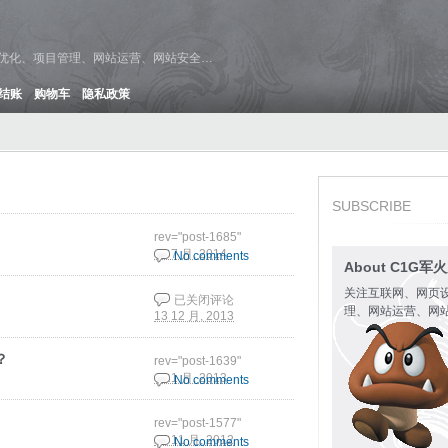
维优化、项目管理、网站运营、网站安全…
结账
购物车
隐私政策
SUBSCRIBE
rev="post-1685"
16 7 月, 2014
No comments
About C1G军
关注互联网、网页
已关闭评论
给邮件服务器postfix增
理、网站运营、网
13 12 月, 2013
加spf和dkim
？
rev="post-1639"
5 11 月, 2013
No comments
rev="post-1577"
26 11 月, 2012
No comments