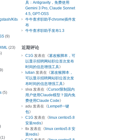
具：Antigravity，免费使用
Gemini 3 Pro, Claude Sonnet
4.5, GPT-OSS
ogstash/Kibana
牛牛查求职助手chrome插件发
布
牛牛查求职助手发布1.3
SS
(9)
近期评论
/XML
(23)
)
C1G
发表在《
篡改猴脚本，可
以显示招聘网站职位首次发布
时间的信息增强工具
》
9)
lutian
发表在《
篡改猴脚本，
可以显示招聘网站职位首次发
布时间的信息增强工具
》
slva
发表在《
Cursor限制国内
s
(5)
用户使用Claude模型？国内免
费使用Claude Code
》
adu
发表在《
Lempelf一键
包
》
C1G
发表在《
linux centos5.8
安装redis
》
)
ttx
发表在《
linux centos5.8 安
装redis
》
(1)