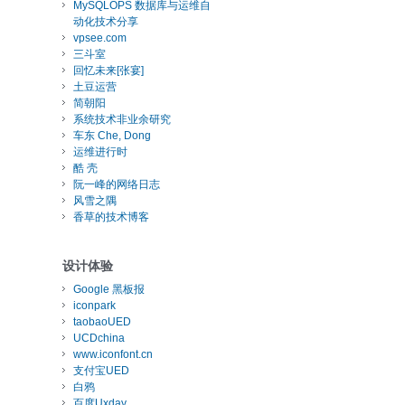
MySQLOPS 数据库与运维自
动化技术分享
vpsee.com
三斗室
回忆未来[张宴]
土豆运营
简朝阳
系统技术非业余研究
车东 Che, Dong
运维进行时
酷 壳
阮一峰的网络日志
风雪之隅
香草的技术博客
设计体验
Google 黑板报
iconpark
taobaoUED
UCDchina
www.iconfont.cn
支付宝UED
白鸦
百度Uxday