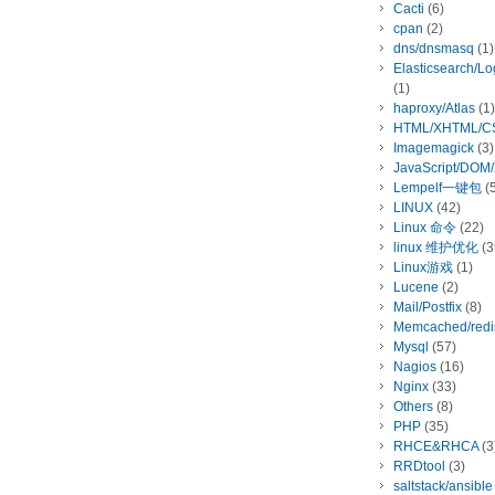
Cacti
(6)
cpan
(2)
dns/dnsmasq
(1)
Elasticsearch/L
(1)
haproxy/Atlas
(1)
HTML/XHTML/C
Imagemagick
(3)
JavaScript/DOM
Lempelf一键包
(5
LINUX
(42)
Linux 命令
(22)
linux 维护优化
(3
Linux游戏
(1)
Lucene
(2)
Mail/Postfix
(8)
Memcached/redi
Mysql
(57)
Nagios
(16)
Nginx
(33)
Others
(8)
PHP
(35)
RHCE&RHCA
(3
RRDtool
(3)
saltstack/ansible