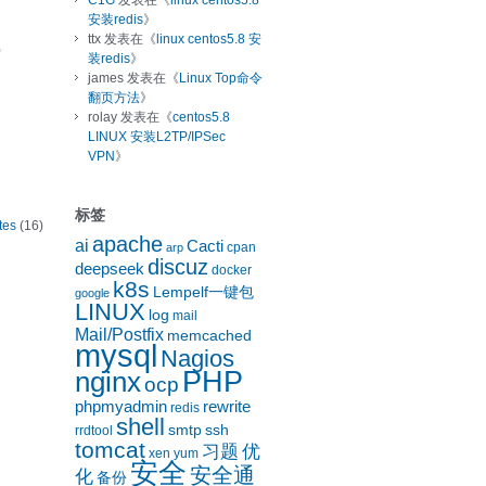
C1G
发表在《
linux centos5.8
安装redis
》
ttx
发表在《
linux centos5.8 安
)
装redis
》
james
发表在《
Linux Top命令
翻页方法
》
rolay
发表在《
centos5.8
LINUX 安装L2TP/IPSec
VPN
》
标签
tes
(16)
apache
ai
Cacti
cpan
arp
discuz
deepseek
docker
k8s
Lempelf一键包
google
LINUX
log
mail
Mail/Postfix
memcached
mysql
Nagios
nginx
PHP
ocp
phpmyadmin
rewrite
redis
shell
smtp
ssh
rrdtool
tomcat
习题
优
xen
yum
安全
安全通
化
备份