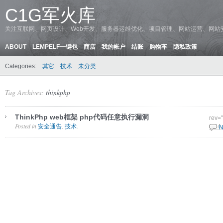
C1G军火库
关注互联网、网页设计、Web开发、服务器运维优化、项目管理、网站运营、网站
ABOUT
LEMPELF一键包
商店
我的帐户
结账
购物车
隐私政策
Categories:
其它
技术
未分类
Tag Archives:
thinkphp
ThinkPhp web框架 php代码任意执行漏洞
rev=
Posted in
,
.
安全通告
技术
13 4
N