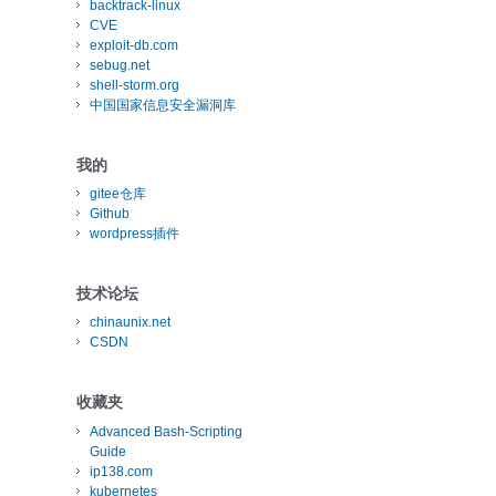
backtrack-linux
CVE
exploit-db.com
sebug.net
shell-storm.org
中国国家信息安全漏洞库
我的
gitee仓库
Github
wordpress插件
技术论坛
chinaunix.net
CSDN
收藏夹
Advanced Bash-Scripting
Guide
ip138.com
kubernetes