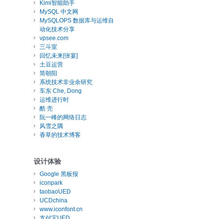
Kimi智能助手
MySQL 中文网
MySQLOPS 数据库与运维自
动化技术分享
vpsee.com
三斗室
回忆未来[张宴]
土豆运营
简朝阳
系统技术非业余研究
车东 Che, Dong
运维进行时
酷 壳
阮一峰的网络日志
风雪之隅
香草的技术博客
设计体验
Google 黑板报
iconpark
taobaoUED
UCDchina
www.iconfont.cn
支付宝UED