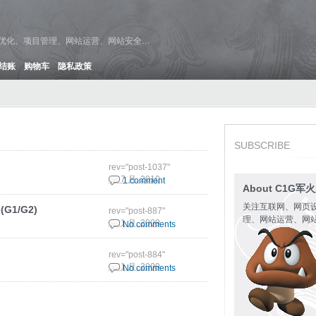
维优化、项目管理、网站运营、网站安全…
结账
购物车
隐私政策
SUBSCRIBE
rev="post-1037"
16 7 月, 2010
1 comment
About C1G军
关注互联网、网页
1/G2)
rev="post-887"
理、网站运营、网
6 11 月, 2009
No comments
rev="post-884"
6 11 月, 2009
No comments