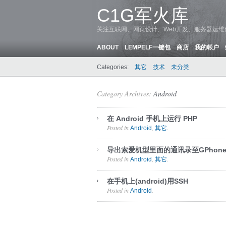
C1G军火库
关注互联网、网页设计、Web开发、服务器运
ABOUT
LEMPELF一键包
商店
我的帐户
Categories:
其它
技术
未分类
Category Archives:
Android
在 Android 手机上运行 PHP
Posted in
,
.
Android
其它
导出索爱机型里面的通讯录至GPhone(G
Posted in
,
.
Android
其它
在手机上(android)用SSH
Posted in
.
Android