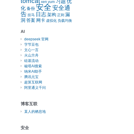
tomcat
习题
优
xen
yum
安全
安全通
化
备份
告
日志
漏
架构
挂马
正则
洞
答案
网卡
虚拟化
负载均衡
AI
deepseek 官网
字节豆包
文心一言
火山方舟
硅基流动
秘塔AI搜索
纳米AI助手
腾讯元宝
超算互联网
阿里通义千问
博客互联
某人的栖息地
安全