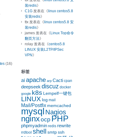
ttx
发表在《
linux centos5.8 安
装redis
》
C1G
发表在《
linux centos5.8
)
安装redis
》
ttx
发表在《
linux centos5.8 安
装redis
》
james
发表在《
Linux Top命令
翻页方法
》
rolay
发表在《
centos5.8
LINUX 安装L2TP/IPSec
VPN
》
tes
(16)
标签
apache
ai
Cacti
cpan
arp
discuz
deepseek
docker
k8s
Lempelf一键包
google
LINUX
log
mail
Mail/Postfix
memcached
mysql
Nagios
nginx
PHP
ocp
phpmyadmin
rewrite
redis
shell
smtp
ssh
rrdtool