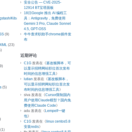
安全公告 — CVE-2025-
12914 BT宝塔面板
18日Google 推出 AI 编程工
ogstash/Kibana
具：Antigravity，免费使用
Gemini 3 Pro, Claude Sonnet
4.5, GPT-OSS
SS
(9)
牛牛查求职助手chrome插件发
布
/XML
(23)
)
近期评论
C1G
发表在《
篡改猴脚本，可
9)
以显示招聘网站职位首次发布
时间的信息增强工具
》
lutian
发表在《
篡改猴脚本，
可以显示招聘网站职位首次发
s
(5)
布时间的信息增强工具
》
slva
发表在《
Cursor限制国内
用户使用Claude模型？国内免
费使用Claude Code
》
adu
发表在《
Lempelf一键
包
》
)
C1G
发表在《
linux centos5.8
安装redis
》
(1)