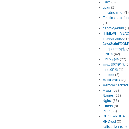
Cacti
(6)
cpan
(2)
dns/dnsmasq
(1)
Elasticsearch/L
(1)
haproxy/Atlas
(1)
HTML/XHTML/C
Imagemagick
(3)
JavaScript/DOM
Lempelf一键包
(5
LINUX
(42)
Linux 命令
(22)
linux 维护优化
(3
Linux游戏
(1)
Lucene
(2)
Mail/Postfix
(8)
Memcached/redi
Mysql
(57)
Nagios
(16)
Nginx
(33)
Others
(8)
PHP
(35)
RHCE&RHCA
(3
RRDtool
(3)
saltstack/ansible