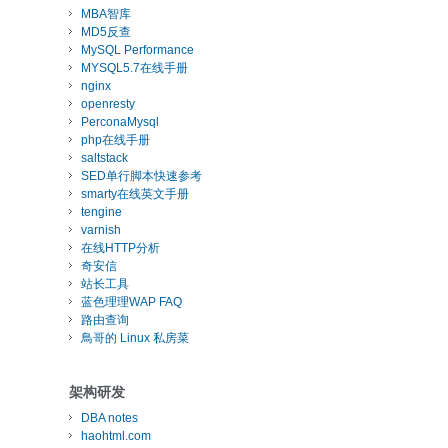
MBA智库
MD5反查
MySQL Performance
MYSQL5.7在线手册
nginx
openresty
PerconaMysql
php在线手册
saltstack
SED单行脚本快速参考
smarty在线英文手册
tengine
varnish
在线HTTP分析
奇安信
站长工具
蓝色理理WAP FAQ
路由查询
鳥哥的 Linux 私房菜
架构研发
DBA notes
haohtml.com