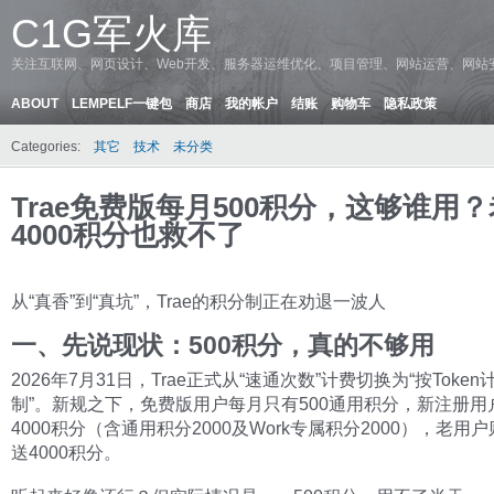
C1G军火库
关注互联网、网页设计、Web开发、服务器运维优化、项目管理、网站运营、网站
ABOUT
LEMPELF一键包
商店
我的帐户
结账
购物车
隐私政策
Categories:
其它
技术
未分类
Trae免费版每月500积分，这够谁用
4000积分也救不了
从“真香”到“真坑”，Trae的积分制正在劝退一波人
一、先说现状：500积分，真的不够用
2026年7月31日，Trae正式从“速通次数”计费切换为“按Toke
制”。新规之下，免费版用户每月只有500通用积分，新注册用
4000积分（含通用积分2000及Work专属积分2000），老用
送4000积分。