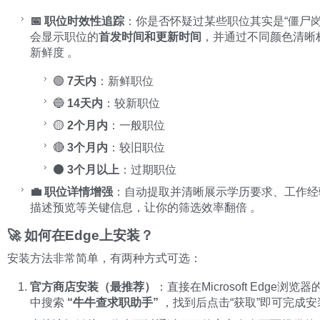
📅 职位时效性追踪
：你是否怀疑过某些职位其实是“僵尸岗
会显示职位的
首发时间和更新时间
，并通过不同颜色清晰
新鲜度 。
🟢
7天内
：新鲜职位
🔵
14天内
：较新职位
🟡
2个月内
：一般职位
🔴
3个月内
：较旧职位
⚫
3个月以上
：过期职位
💼 职位详情增强
：自动提取并清晰展示学历要求、工作经
描述预览等关键信息，让你的筛选效率翻倍 。
🚀 如何在Edge上安装？
安装方法非常简单，有两种方式可选：
官方商店安装（最推荐）
：直接在Microsoft Edge浏览
中搜索
“牛牛查求职助手”
，找到后点击“获取”即可完成安