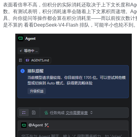
表面看倍率不高，但积分的实际消耗还取决于上下文长度和Age
数。有测试表明，积分消耗速率会随着上下文累积而递增。Age
具、向你提问等操作都会算在积分消耗里——而以前按次数计
是不算的 看看DeepSeek-V4-Flash 排队，可能半小也轮不到