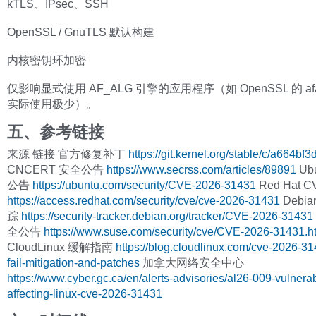
kTLS、IPsec、SSH
OpenSSL / GnuTLS 默认构建
内核密钥环加密
仅影响显式使用 AF_ALG 引擎的应用程序（如 OpenSSL 的 af
实际使用极少）。
五、参考链接
来源 链接 官方修复补丁
https://git.kernel.org/stable/c/a664bf
CNCERT 安全公告
https://www.secrss.com/articles/89891
Ub
公告
https://ubuntu.com/security/CVE-2026-31431
Red Hat 
https://access.redhat.com/security/cve/cve-2026-31431
Debi
踪
https://security-tracker.debian.org/tracker/CVE-2026-31431
全公告
https://www.suse.com/security/cve/CVE-2026-31431.h
CloudLinux 缓解指南
https://blog.cloudlinux.com/cve-2026-3
fail-mitigation-and-patches
加拿大网络安全中心
https://www.cyber.gc.ca/en/alerts-advisories/al26-009-vulnerabi
affecting-linux-cve-2026-31431