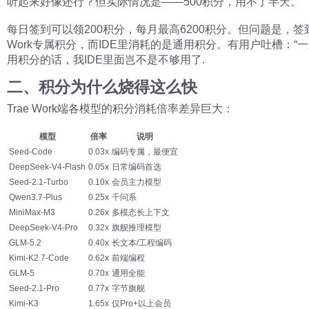
听起来好像还行？但实际情况是——500积分，用不了半天。
每日签到可以领200积分，每月最高6200积分。但问题是，签
Work专属积分，而IDE里消耗的是通用积分。有用户吐槽：“
用积分的话，我IDE里面岂不是不够用了.
二、积分为什么烧得这么快
Trae Work端各模型的积分消耗倍率差异巨大：
模型
倍率
说明
Seed-Code
0.03x
编码专属，最便宜
DeepSeek-V4-Flash
0.05x
日常编码首选
Seed-2.1-Turbo
0.10x
会员主力模型
Qwen3.7-Plus
0.25x
千问系
MiniMax-M3
0.26x
多模态长上下文
DeepSeek-V4-Pro
0.32x
旗舰推理模型
GLM-5.2
0.40x
长文本/工程编码
Kimi-K2.7-Code
0.62x
前端编程
GLM-5
0.70x
通用全能
Seed-2.1-Pro
0.77x
字节旗舰
Kimi-K3
1.65x
仅Pro+以上会员