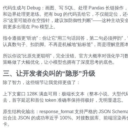
代码生成与 Debug：画图、写 SQL、处理 Pandas 长链操
和边界处理更老练。把有 bug 的代码丢给它，不仅能定位，
示“这里可能存在空指针，建议加防御性判断”——这种主动安
前更多出现在 Pro 模型上。
指令遵循更“听劝”：你让它“用三句话回答，第二句必须押韵”
认真数句子、扣韵脚。不再是机械地“贴标签”，而是理解意图
所以你说“比原先更聪明”，完全没错。官方大概率对强化学习
策略做了大幅优化，让小模型也拥有了深度思考的底色。
三、让开发者尖叫的“隐形”升级
除了智力，这些细节让我觉得更值了：
上下文窗口 128K 满血可用：极端长文本（整本小说、大型代
去，首字延迟和首位 token 准确率保持得极好，无明显遗忘。
原生结构化输出：response_format 支持严格的 JSON Sche
出合法 JSON 的成功率近乎 100%。对接数据库、前端渲染
卡。