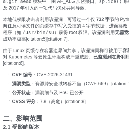
algif_aead
模块中，由 AF_ALG 加密接口、
splice()
系
及 2017 年引入的一项代码优化共同导致。
本地低权限攻击者利用该漏洞，可通过一个仅
732 字节
的 Pyt
向任意可读文件的页缓存中写入受控的 4 字节数据，进而篡改
程序（如
/usr/bin/su
）获得 root 权限。该漏洞利用
无需竞
成功率极高[citation:5][citation:7]。
由于 Linux 页缓存在容器边界间共享，该漏洞同样可被用于
容
对 Kubernetes 等云原生环境构成严重威胁。
已监测到在野利
[citation:6]。
CVE 编号
：CVE-2026-31431
漏洞类型
：资源跨安全域转移不当（CWE-669）[citation:1
公开状态
：漏洞细节及 PoC 已公开
CVSS 评分
：7.8（高危）[citation:8]
二、影响范围
2.1 受影响版本