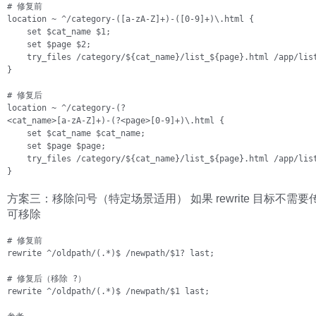
# 修复前

location ~ ^/category-([a-zA-Z]+)-([0-9]+)\.html {

    set $cat_name $1;

    set $page $2;

    try_files /category/${cat_name}/list_${page}.html /app/list
}

# 修复后

location ~ ^/category-(?

<cat_name>[a-zA-Z]+)-(?<page>[0-9]+)\.html {

    set $cat_name $cat_name;

    set $page $page;

    try_files /category/${cat_name}/list_${page}.html /app/list
}   
方案三：移除问号（特定场景适用） 如果 rewrite 目标不需
可移除
# 修复前

rewrite ^/oldpath/(.*)$ /newpath/$1? last;

# 修复后（移除 ?）

rewrite ^/oldpath/(.*)$ /newpath/$1 last;