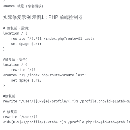
?

<name> 就是（命名捕获）
实际修复示例 示例1：PHP 前端控制器
# 修复前（漏洞）

location / {

    rewrite ^/(.*)$ /index.php?route=$1 last;

    set $page $uri;

}

#修复后（安全）

location / {

    rewrite ^/(?

<route>.*)$ /index.php?route=$route last;

    set $page $uri;

}

#修复前

rewrite ^/user/([0-9]+)/profile/(.*)$ /profile.php?id=$1&tab=$2
# 修复后

rewrite ^/user/(?

<id>[0-9]+)/profile/(?<tab>.*)$ /profile.php?id=$id&tab=$tab la