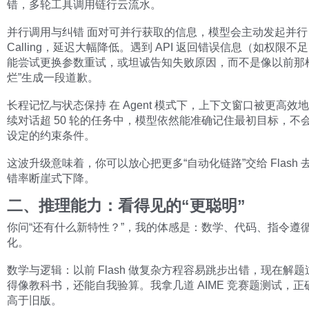
错，多轮工具调用链行云流水。
并行调用与纠错 面对可并行获取的信息，模型会主动发起并行 Fun
Calling，延迟大幅降低。遇到 API 返回错误信息（如权限不
能尝试更换参数重试，或坦诚告知失败原因，而不是像以前那
烂”生成一段道歉。
长程记忆与状态保持 在 Agent 模式下，上下文窗口被更高效
续对话超 50 轮的任务中，模型依然能准确记住最初目标，不
设定的约束条件。
这波升级意味着，你可以放心把更多“自动化链路”交给 Flash 
错率断崖式下降。
二、推理能力：看得见的“更聪明”
你问“还有什么新特性？”，我的体感是：数学、代码、指令遵
化。
数学与逻辑：以前 Flash 做复杂方程容易跳步出错，现在解
得像教科书，还能自我验算。我拿几道 AIME 竞赛题测试，正
高于旧版。