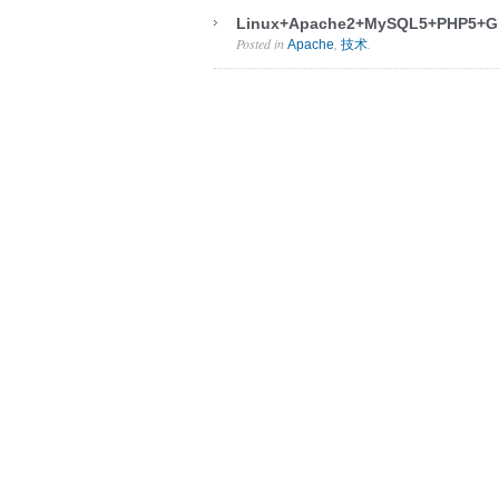
Linux+Apache2+MySQL5+PHP5+
Posted in
,
.
Apache
技术