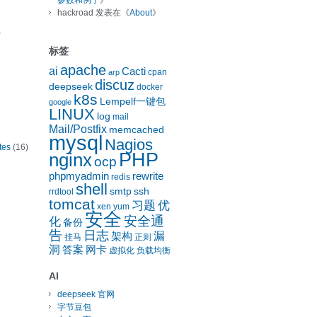
参数和例子
》
hackroad
发表在《
About
》
)
标签
apache
ai
Cacti
cpan
arp
discuz
deepseek
docker
k8s
Lempelf一键包
google
LINUX
log
mail
Mail/Postfix
memcached
mysql
Nagios
tes
(16)
nginx
PHP
ocp
phpmyadmin
rewrite
redis
shell
smtp
ssh
rrdtool
tomcat
习题
优
xen
yum
安全
安全通
化
备份
告
日志
漏
架构
挂马
正则
洞
答案
网卡
虚拟化
负载均衡
AI
deepseek 官网
字节豆包