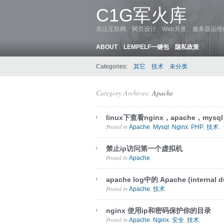
C1G军火库
关注互联网、网页设计、Web开发、服务器运
ABOUT
LEMPELF一键包
隐私政策
Categories:
其它
技术
未分类
Category Archives:
Apache
linux下查看nginx，apache，mys
Posted in
,
,
,
,
.
Apache
Mysql
Nginx
PHP
技术
禁止ip访问第一个虚拟机
Posted in
.
Apache
apache log中的 Apache (internal 
Posted in
,
.
Apache
技术
nginx 使用ip和密码保护你的目录
Posted in
,
,
,
.
Apache
Nginx
安全
技术