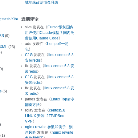
域地缘政治博弈升级
近期评论
ogstash/Kibana
slva
发表在《
Cursor限制国内
用户使用Claude模型？国内免
SS
(9)
费使用Claude Code
》
adu
发表在《
Lempelf一键
/XML
(23)
包
》
)
C1G
发表在《
linux centos5.8
安装redis
》
ttx
发表在《
linux centos5.8 安
9)
装redis
》
C1G
发表在《
linux centos5.8
安装redis
》
ttx
发表在《
linux centos5.8 安
s
(5)
装redis
》
james
发表在《
Linux Top命令
翻页方法
》
rolay
发表在《
centos5.8
LINUX 安装L2TP/IPSec
VPN
》
)
nginx rewrite 参数和例子 - 涢
岸风吟
发表在《
nginx rewrite
(1)