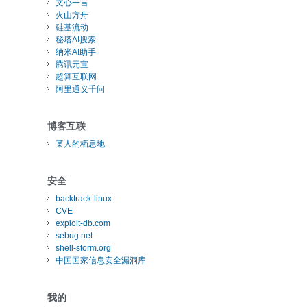
文心一言
火山方舟
硅基流动
秘塔AI搜索
纳米AI助手
腾讯元宝
超算互联网
阿里通义千问
博客互联
某人的栖息地
安全
backtrack-linux
CVE
exploit-db.com
sebug.net
shell-storm.org
中国国家信息安全漏洞库
我的