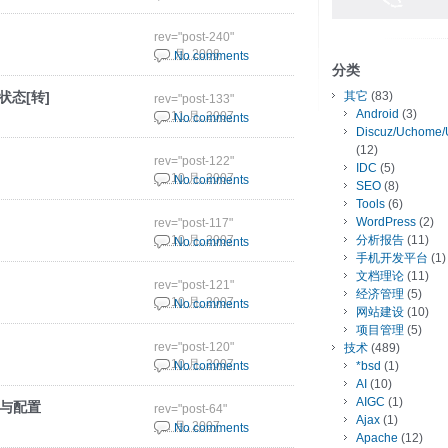
rev="post-240"
8 9 月, 2008
No comments
分类
状态[转]
其它
(83)
rev="post-133"
Android
(3)
29 11 月, 2007
No comments
Discuz/Uchome/
(12)
rev="post-122"
IDC
(5)
26 10 月, 2007
No comments
SEO
(8)
Tools
(6)
WordPress
(2)
rev="post-117"
分析报告
(11)
26 10 月, 2007
No comments
手机开发平台
(1)
文档理论
(11)
rev="post-121"
经济管理
(5)
23 10 月, 2007
No comments
网站建设
(10)
项目管理
(5)
rev="post-120"
技术
(489)
19 10 月, 2007
No comments
*bsd
(1)
AI
(10)
AIGC
(1)
择与配置
rev="post-64"
Ajax
(1)
9 1 月, 2007
No comments
Apache
(12)