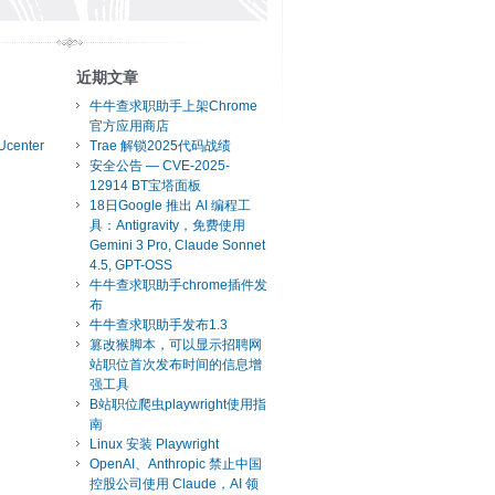
近期文章
牛牛查求职助手上架Chrome
官方应用商店
Ucenter
Trae 解锁2025代码战绩
安全公告 — CVE-2025-
12914 BT宝塔面板
18日Google 推出 AI 编程工
具：Antigravity，免费使用
Gemini 3 Pro, Claude Sonnet
4.5, GPT-OSS
牛牛查求职助手chrome插件发
布
牛牛查求职助手发布1.3
篡改猴脚本，可以显示招聘网
站职位首次发布时间的信息增
强工具
B站职位爬虫playwright使用指
南
Linux 安装 Playwright
OpenAI、Anthropic 禁止中国
控股公司使用 Claude，AI 领