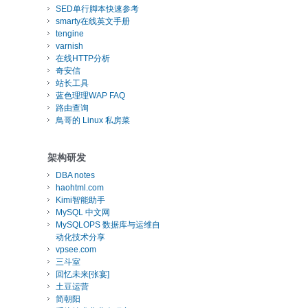
SED单行脚本快速参考
smarty在线英文手册
tengine
varnish
在线HTTP分析
奇安信
站长工具
蓝色理理WAP FAQ
路由查询
鳥哥的 Linux 私房菜
架构研发
DBA notes
haohtml.com
Kimi智能助手
MySQL 中文网
MySQLOPS 数据库与运维自
动化技术分享
vpsee.com
三斗室
回忆未来[张宴]
土豆运营
简朝阳