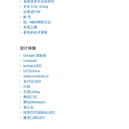
系统技术非业余研究
车东 Che, Dong
运维进行时
酷 壳
阮一峰的网络日志
风雪之隅
香草的技术博客
设计体验
Google 黑板报
iconpark
taobaoUED
UCDchina
www.iconfont.cn
支付宝UED
白鸦
百度Uxday
腾讯CDC
腾讯Webteam
著片会
阿里巴巴国际站UED
雅虎口碑UED