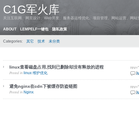
C1G军火库
关注互联网、网页设计、Web开发、服务器运维优化、项目管理、网站运营、网站
ABOUT
LEMPELF一键包
隐私政策
Categories:
其它
技术
未分类
linux查看磁盘占用,找到已删除却没有释放的进程
rev=
Posted in
.
linux 维护优化
25 3
N
避免nginx在cdn下被缓存防盗链图
rev=
Posted in
.
Nginx
18 3
N