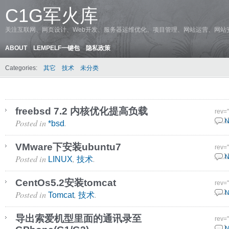
C1G军火库
关注互联网、网页设计、Web开发、服务器运维优化、项目管理、网站运营、网站
ABOUT
LEMPELF一键包
隐私政策
Categories:
其它
技术
未分类
freebsd 7.2 内核优化提高负载
rev=
Posted in
.
26 1
N
*bsd
VMware下安装ubuntu7
rev=
Posted in
,
.
24 1
N
LINUX
技术
CentOs5.2安装tomcat
rev=
Posted in
,
.
9 11
N
Tomcat
技术
导出索爱机型里面的通讯录至
rev=
6 11
N