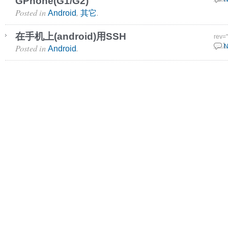
GPhone(G1/G2)
Posted in
,
.
Android
其它
在手机上(android)用SSH
rev=
Posted in
.
6 11
N
Android