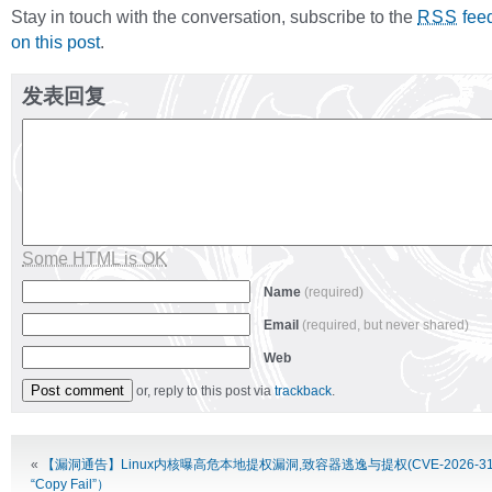
Stay in touch with the conversation, subscribe to the
fee
RSS
on this post
.
发表回复
Some HTML is OK
Name
(required)
Email
(required, but never shared)
Web
or, reply to this post via
trackback
.
Alternative:
«
【漏洞通告】Linux内核曝高危本地提权漏洞,致容器逃逸与提权(CVE-2026-3
“Copy Fail”）