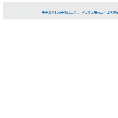
牛牛查求职助手现已上架Edge官方应用商店！让求职多