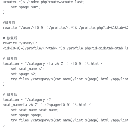
<route>.*)$ /index.php?route=$route last;

    set $page $uri;

}

#修复前

rewrite ^/user/([0-9]+)/profile/(.*)$ /profile.php?id=$1&tab=$2
# 修复后

rewrite ^/user/(?

<id>[0-9]+)/profile/(?<tab>.*)$ /profile.php?id=$id&tab=$tab la
# 修复前

location ~ ^/category-([a-zA-Z]+)-([0-9]+)\.html {

    set $cat_name $1;

    set $page $2;

    try_files /category/${cat_name}/list_${page}.html /app/list
}

# 修复后

location ~ ^/category-(?

<cat_name>[a-zA-Z]+)-(?<page>[0-9]+)\.html {

    set $cat_name $cat_name;

    set $page $page;

    try_files /category/${cat_name}/list_${page}.html /app/list
}   