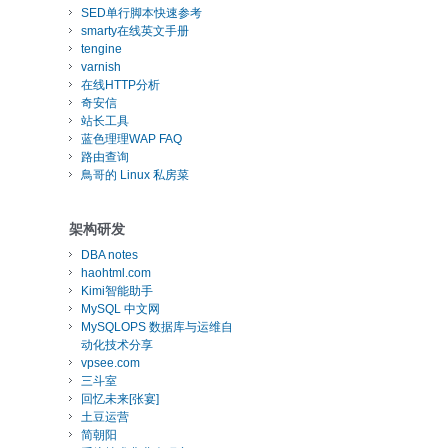
SED单行脚本快速参考
smarty在线英文手册
tengine
varnish
在线HTTP分析
奇安信
站长工具
蓝色理理WAP FAQ
路由查询
鳥哥的 Linux 私房菜
架构研发
DBA notes
haohtml.com
Kimi智能助手
MySQL 中文网
MySQLOPS 数据库与运维自
动化技术分享
vpsee.com
三斗室
回忆未来[张宴]
土豆运营
简朝阳