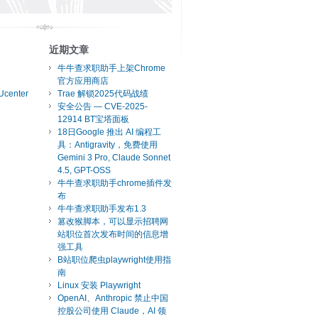
近期文章
牛牛查求职助手上架Chrome
官方应用商店
Ucenter
Trae 解锁2025代码战绩
安全公告 — CVE-2025-
12914 BT宝塔面板
18日Google 推出 AI 编程工
具：Antigravity，免费使用
Gemini 3 Pro, Claude Sonnet
4.5, GPT-OSS
牛牛查求职助手chrome插件发
布
牛牛查求职助手发布1.3
篡改猴脚本，可以显示招聘网
站职位首次发布时间的信息增
强工具
B站职位爬虫playwright使用指
南
Linux 安装 Playwright
OpenAI、Anthropic 禁止中国
控股公司使用 Claude，AI 领