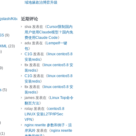
域地缘政治博弈升级
近期评论
ogstash/Kibana
slva
发表在《
Cursor限制国内
用户使用Claude模型？国内免
SS
(9)
费使用Claude Code
》
adu
发表在《
Lempelf一键
/XML
(23)
包
》
)
C1G
发表在《
linux centos5.8
安装redis
》
ttx
发表在《
linux centos5.8 安
9)
装redis
》
C1G
发表在《
linux centos5.8
安装redis
》
ttx
发表在《
linux centos5.8 安
s
(5)
装redis
》
james
发表在《
Linux Top命令
翻页方法
》
rolay
发表在《
centos5.8
LINUX 安装L2TP/IPSec
VPN
》
)
nginx rewrite 参数和例子 - 涢
岸风吟
发表在《
nginx rewrite
(1)