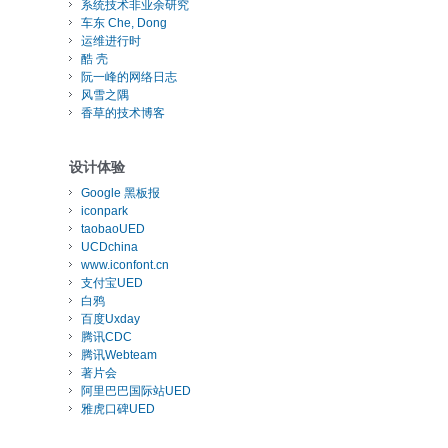
系统技术非业余研究
车东 Che, Dong
运维进行时
酷 壳
阮一峰的网络日志
风雪之隅
香草的技术博客
设计体验
Google 黑板报
iconpark
taobaoUED
UCDchina
www.iconfont.cn
支付宝UED
白鸦
百度Uxday
腾讯CDC
腾讯Webteam
著片会
阿里巴巴国际站UED
雅虎口碑UED