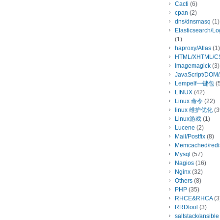
Cacti
(6)
cpan
(2)
dns/dnsmasq
(1)
Elasticsearch/L
(1)
haproxy/Atlas
(1)
HTML/XHTML/C
Imagemagick
(3)
JavaScript/DOM
Lempelf一键包
(5
LINUX
(42)
Linux 命令
(22)
linux 维护优化
(3
Linux游戏
(1)
Lucene
(2)
Mail/Postfix
(8)
Memcached/redi
Mysql
(57)
Nagios
(16)
Nginx
(32)
Others
(8)
PHP
(35)
RHCE&RHCA
(3
RRDtool
(3)
saltstack/ansible