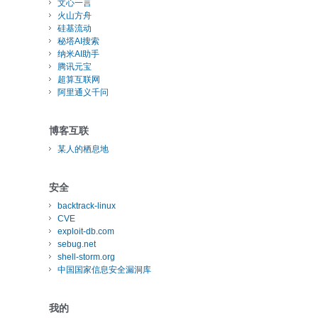
文心一言
火山方舟
硅基流动
秘塔AI搜索
纳米AI助手
腾讯元宝
超算互联网
阿里通义千问
博客互联
某人的栖息地
安全
backtrack-linux
CVE
exploit-db.com
sebug.net
shell-storm.org
中国国家信息安全漏洞库
我的