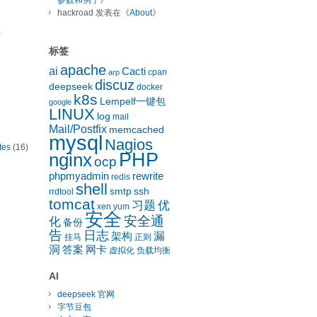
参数和例子
》
hackroad
发表在《
About
》
)
标签
apache
ai
Cacti
cpan
arp
discuz
deepseek
docker
k8s
Lempelf一键包
google
LINUX
log
mail
Mail/Postfix
memcached
mysql
Nagios
tes
(16)
nginx
PHP
ocp
phpmyadmin
rewrite
redis
shell
smtp
ssh
rrdtool
tomcat
习题
优
xen
yum
安全
安全通
化
备份
告
日志
漏
架构
挂马
正则
洞
答案
网卡
虚拟化
负载均衡
AI
deepseek 官网
字节豆包