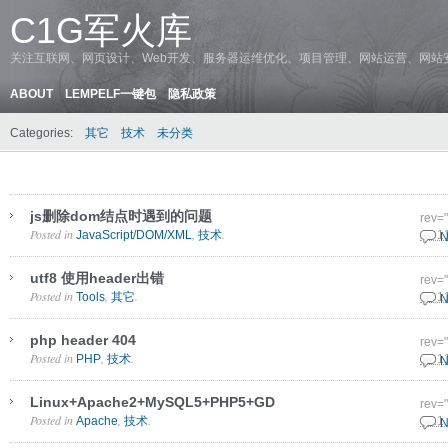
C1G军火库
关注互联网、网页设计、Web开发、服务器运维优化、项目管理、网站运营、网站
ABOUT
LEMPELF一键包
隐私政策
Categories:
其它
技术
未分类
js删除dom结点时遇到的问题
rev=
Posted in
,
.
JavaScript/DOM/XML
技术
27 1
N
utf8 使用header出错
rev=
Posted in
,
.
Tools
其它
20 1
N
php header 404
rev=
Posted in
,
.
PHP
技术
18 1
N
Linux+Apache2+MySQL5+PHP5+GD
rev=
Posted in
,
.
Apache
技术
8 11
N