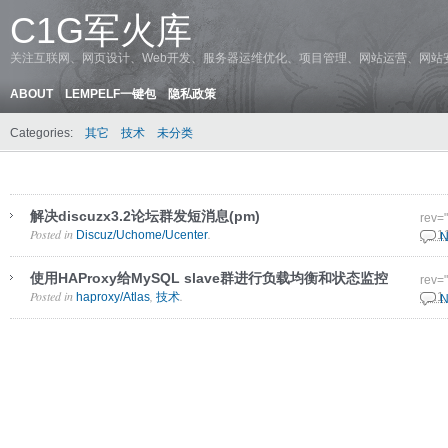
C1G军火库
关注互联网、网页设计、Web开发、服务器运维优化、项目管理、网站运营、网站
ABOUT
LEMPELF一键包
隐私政策
Categories:
其它
技术
未分类
解决discuzx3.2论坛群发短消息(pm)
rev=
Posted in
.
Discuz/Uchome/Ucenter
21 1
N
使用HAProxy给MySQL slave群进行负载均衡和状态监控
rev=
Posted in
,
.
haproxy/Atlas
技术
7 11
N