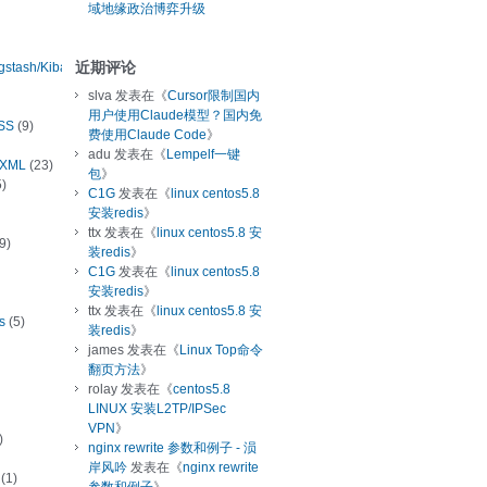
域地缘政治博弈升级
近期评论
ogstash/Kibana
slva
发表在《
Cursor限制国内
用户使用Claude模型？国内免
SS
(9)
费使用Claude Code
》
adu
发表在《
Lempelf一键
/XML
(23)
包
》
)
C1G
发表在《
linux centos5.8
安装redis
》
ttx
发表在《
linux centos5.8 安
9)
装redis
》
C1G
发表在《
linux centos5.8
安装redis
》
ttx
发表在《
linux centos5.8 安
s
(5)
装redis
》
james
发表在《
Linux Top命令
翻页方法
》
rolay
发表在《
centos5.8
LINUX 安装L2TP/IPSec
VPN
》
)
nginx rewrite 参数和例子 - 涢
岸风吟
发表在《
nginx rewrite
(1)