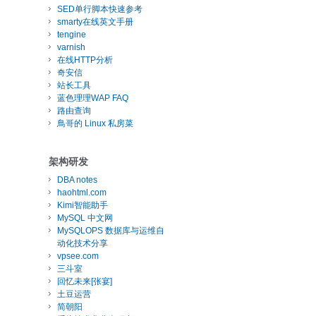
SED单行脚本快速参考
smarty在线英文手册
tengine
varnish
在线HTTP分析
奇安信
站长工具
蓝色理理WAP FAQ
路由查询
鳥哥的 Linux 私房菜
架构研发
DBA notes
haohtml.com
Kimi智能助手
MySQL 中文网
MySQLOPS 数据库与运维自
动化技术分享
vpsee.com
三斗室
回忆未来[张宴]
土豆运营
简朝阳