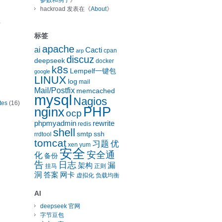
参数和例子
》
hackroad
发表在《
About
》
)
标签
apache
ai
Cacti
cpan
arp
discuz
deepseek
docker
k8s
Lempelf一键包
google
LINUX
log
mail
Mail/Postfix
memcached
mysql
Nagios
tes
(16)
nginx
PHP
ocp
phpmyadmin
rewrite
redis
shell
smtp
ssh
rrdtool
tomcat
习题
优
xen
yum
安全
安全通
化
备份
告
日志
漏
架构
挂马
正则
洞
答案
网卡
虚拟化
负载均衡
AI
deepseek 官网
字节豆包