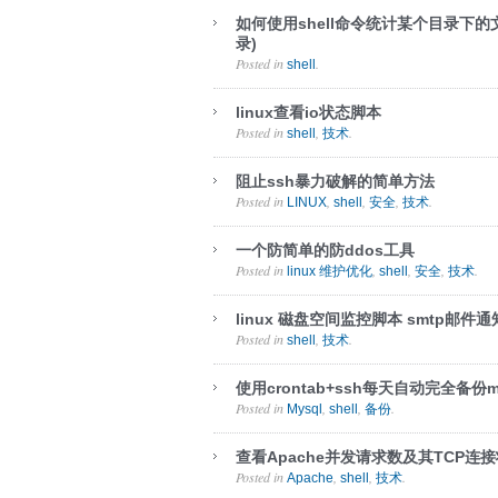
如何使用shell命令统计某个目录下
录)
Posted in
.
shell
linux查看io状态脚本
Posted in
,
.
shell
技术
阻止ssh暴力破解的简单方法
Posted in
,
,
,
.
LINUX
shell
安全
技术
一个防简单的防ddos工具
Posted in
,
,
,
.
linux 维护优化
shell
安全
技术
linux 磁盘空间监控脚本 smtp邮件通
Posted in
,
.
shell
技术
使用crontab+ssh每天自动完全备份m
Posted in
,
,
.
Mysql
shell
备份
查看Apache并发请求数及其TCP连接
Posted in
,
,
.
Apache
shell
技术