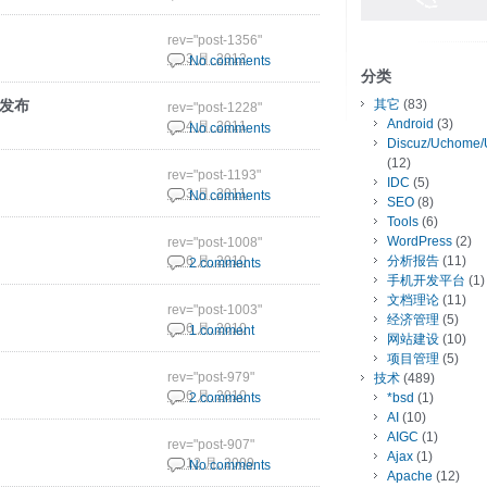
rev="post-1356"
30 3 月, 2012
No comments
分类
it发布
其它
(83)
rev="post-1228"
Android
(3)
27 4 月, 2011
No comments
Discuz/Uchome/
(12)
rev="post-1193"
IDC
(5)
18 3 月, 2011
No comments
SEO
(8)
Tools
(6)
WordPress
(2)
rev="post-1008"
分析报告
(11)
29 6 月, 2010
2 comments
手机开发平台
(1)
文档理论
(11)
rev="post-1003"
经济管理
(5)
29 6 月, 2010
1 comment
网站建设
(10)
项目管理
(5)
rev="post-979"
技术
(489)
10 6 月, 2010
2 comments
*bsd
(1)
AI
(10)
AIGC
(1)
rev="post-907"
Ajax
(1)
28 12 月, 2009
No comments
Apache
(12)