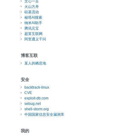
文心一言
火山方舟
硅基流动
秘塔AI搜索
纳米AI助手
腾讯元宝
超算互联网
阿里通义千问
博客互联
某人的栖息地
安全
backtrack-linux
CVE
exploit-db.com
sebug.net
shell-storm.org
中国国家信息安全漏洞库
我的