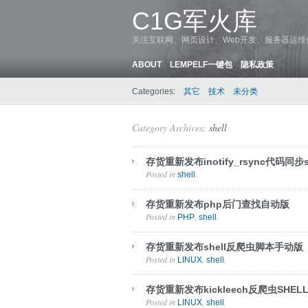
C1G军火库
关注互联网、网页设计、Web开发、服务器运
ABOUT
LEMPELF一键包
隐私政策
Categories:
其它
技术
未分类
Category Archives:
shell
存货重新发布inotify_rsync代码同步s
Posted in
.
shell
存货重新发布php后门查找自动版
Posted in
,
.
PHP
shell
存货重新发布shell反爬虫脚本手动版
Posted in
,
.
LINUX
shell
存货重新发布kickleech反爬虫SHEL
Posted in
,
.
LINUX
shell