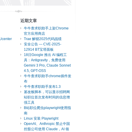
近期文章
牛牛查求职助手上架Chrome
官方应用商店
Ucenter
Trae 解锁2025代码战绩
安全公告 — CVE-2025-
12914 BT宝塔面板
18日Google 推出 AI 编程工
具：Antigravity，免费使用
Gemini 3 Pro, Claude Sonnet
4.5, GPT-OSS
牛牛查求职助手chrome插件发
布
牛牛查求职助手发布1.3
篡改猴脚本，可以显示招聘网
站职位首次发布时间的信息增
强工具
B站职位爬虫playwright使用指
南
Linux 安装 Playwright
OpenAI、Anthropic 禁止中国
控股公司使用 Claude，AI 领