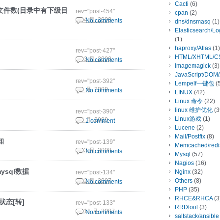
Cacti
(6)
的文件数(目录中有下级目
rev="post-454"
cpan
(2)
23 4 月, 2009
No comments
dns/dnsmasq
(1)
Elasticsearch/L
(1)
haproxy/Atlas
(1)
rev="post-427"
HTML/XHTML/C
24 3 月, 2009
No comments
Imagemagick
(3)
JavaScript/DOM
rev="post-392"
Lempelf一键包
(5
5 3 月, 2009
No comments
LINUX
(42)
Linux 命令
(22)
linux 维护优化
(3
rev="post-390"
Linux游戏
(1)
5 3 月, 2009
1 comment
Lucene
(2)
Mail/Postfix
(8)
知
rev="post-139"
Memcached/redi
20 3 月, 2008
No comments
Mysql
(57)
Nagios
(16)
ysql数据
Nginx
(32)
rev="post-134"
Others
(8)
6 12 月, 2007
No comments
PHP
(35)
RHCE&RHCA
(3
状态[转]
rev="post-133"
RRDtool
(3)
29 11 月, 2007
No comments
saltstack/ansible