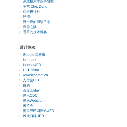
系统技术非业余研究
车东 Che, Dong
运维进行时
酷 壳
阮一峰的网络日志
风雪之隅
香草的技术博客
设计体验
Google 黑板报
iconpark
taobaoUED
UCDchina
www.iconfont.cn
支付宝UED
白鸦
百度Uxday
腾讯CDC
腾讯Webteam
著片会
阿里巴巴国际站UED
雅虎口碑UED