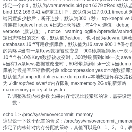
指定一个pid，默认为/var/run/redis.pid port 6379 #Redis
bind 192.168.0.41 #绑定主机IP，默认值为127.0.0.1 timeout 
端闲置多少秒后，断开连接，默认为300（秒） tcp-keepalive 0 
持连接 loglevel notice #日志记录等级，有4个可选值，debug
verbose（默认值），notice，warning logfile /opt/redis/var/red
定日志输出的文件名，默认值为stdout，也可设为/dev/null屏
databases 16 #可用数据库数，默认值为16 save 900 1 #保存
的策略 #当有一条Keys数据被改变是，900秒刷新到disk一次 sav
10 #当有10条Keys数据被改变时，300秒刷新到disk一次 save 6
#当有1w条keys数据被改变时，60秒刷新到disk一次 #当dump 
库的时候是否压缩数据对象 rdbcompression yes #本地数据
默认值为dump.rdb dbfilename dump.rdb #本地数据库存
为 ./ dir /opt/redis/var/ #内存限制 maxmemory 2G #刷新策略
maxmemory-policy allkeys-lru
调整系统内核参数 如果内存情况比较紧张的话，需要设定
数：
echo 1 > /proc/sys/vm/overcommit_memory
这里说一下这个配置的含义：/proc/sys/vm/overcommit_memo
指定了内核针对内存分配的策略，其值可以是0、1、2。 0，