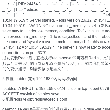
`._ / _.-‘ | PID: 24454 `-._ `-._ `-./ _.-‘ _.-‘ |`-._`-._ `-.__.-‘ _.-‘_.-‘| |
_.-‘_.-‘ | http://redis.io `-._ `-._`-.__.-‘_.-‘ _.-‘ |`-._`-._ `-.__.-‘ _.-‘_.-
_.-‘_.-‘ | `-._ `-._`-.__.-‘_.-‘ _.-‘ `-._ `-.__.-‘ _.-‘ `-._ _.-‘ `-.__.-‘ [
10:34:19.519 # Server started, Redis version 2.6.12 [24454] 1
10:34:19.519 # WARNING overcommit_memory is set to 0! B
save may fail under low memory condition. To fix this issue ad
‘vm.overcommit_memory = 1’ to /etc/sysctl.conf and then reboo
the command ‘sysctl vm.overcommit_memory=1’ for this to take
[24454] 12 Apr 10:34:19.519 * The server is now ready to acce
connections on port 6379
成功安装Redis后，直接执行redis-server即可运行Redis，
默认配置来运行的（默认配置不是后台运行）。如果我们希望Re
们的要求运行，则需要修改配置文件，
5.设置itpables,充许192.168.0内网网段访问
iptables -A INPUT -s 192.168.0.0/24 -p tcp -m tcp –dport 6379 
ACCEPT /etc/init.d/iptables save
6.配置redis vi /opt/redis/etc/redis.conf
daemonize yes #是否作为守护进程运行 默认0 pidfile /var/run/red