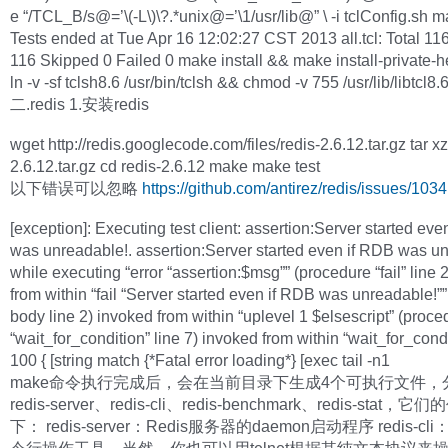
e “/TCL_B/s@=’\(-L\)\?.*unix@=’\1/usr/lib@” \ -i tclConfig.sh m
Tests ended at Tue Apr 16 12:02:27 CST 2013 all.tcl: Total 1
116 Skipped 0 Failed 0 make install && make install-private-
ln -v -sf tclsh8.6 /usr/bin/tclsh && chmod -v 755 /usr/lib/libtcl8.
二.redis 1.安装redis
wget http://redis.googlecode.com/files/redis-2.6.12.tar.gz tar xz
2.6.12.tar.gz cd redis-2.6.12 make make test
以下错误可以忽略
https://github.com/antirez/redis/issues/1034
[exception]: Executing test client: assertion:Server started ev
was unreadable!. assertion:Server started even if RDB was u
while executing “error “assertion:$msg”” (procedure “fail” line 
from within “fail “Server started even if RDB was unreadable!””
body line 2) invoked from within “uplevel 1 $elsescript” (proce
“wait_for_condition” line 7) invoked from within “wait_for_cond
100 { [string match {*Fatal error loading*} [exec tail -n1
make命令执行完成后，会在当前目录下生成4个可执行文件，
redis-server、redis-cli、redis-benchmark、redis-stat，
下： redis-server：Redis服务器的daemon启动程序 redis-cli