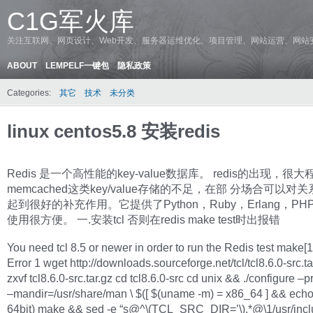
C1G军火库
关注互联网、网页设计、Web开发、服务器运维优化、项目管理、网站运营、网站
ABOUT
LEMPELF一键包
隐私政策
Categories:
其它
技术
未分类
linux centos5.8 安装redis
Redis 是一个高性能的key-value数据库。 redis的出现，很
memcached这类key/value存储的不足，在部 分场合可以对
起到很好的补充作用。它提供了Python，Ruby，Erlang，P
使用很方便。 一.安装tcl 否则在redis make test时出报错
You need tcl 8.5 or newer in order to run the Redis test make[1]:
Error 1 wget http://downloads.sourceforge.net/tcl/tcl8.6.0-src.ta
zxvf tcl8.6.0-src.tar.gz cd tcl8.6.0-src cd unix && ./configure –pr
–mandir=/usr/share/man \ $([ $(uname -m) = x86_64 ] && ech
64bit) make && sed -e “s@^\(TCL_SRC_DIR=’\).*@\1/usr/inclu