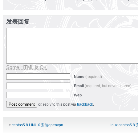
发表回复
Some HTML is OK
Name
(required)
Email
(required, but never shared)
Web
or, reply to this post via
trackback
.
Alternative:
«
centos5.8 LINUX 安装openvpn
linux centos5.