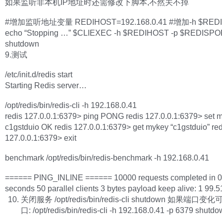
如果监听非本机IP地址时还需修改下脚本,不然关不掉
#增加监听地址变量 REDIHOST=192.168.0.41 #增加-h $RED
echo “Stopping …” $CLIEXEC -h $REDIHOST -p $REDISP
shutdown
9.测试
/etc/init.d/redis start
Starting Redis server…
/opt/redis/bin/redis-cli -h 192.168.0.41
redis 127.0.0.1:6379> ping PONG redis 127.0.0.1:6379> set 
c1gstduio OK redis 127.0.0.1:6379> get mykey “c1gstduio” red
127.0.0.1:6379> exit
benchmark /opt/redis/bin/redis-benchmark -h 192.168.0.41
====== PING_INLINE ====== 10000 requests completed in 0
seconds 50 parallel clients 3 bytes payload keep alive: 1 99.
关闭服务 /opt/redis/bin/redis-cli shutdown 如果端口
口: /opt/redis/bin/redis-cli -h 192.168.0.41 -p 6379 shutd