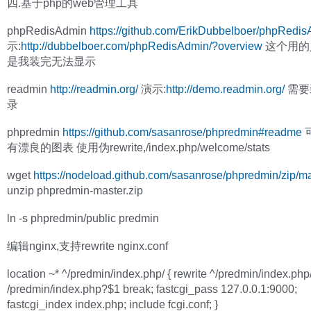
四.基于php的web管理工具
phpRedisAdmin
https://github.com/ErikDubbelboer/phpRedi
示:
http://dubbelboer.com/phpRedisAdmin/?overview
这个用的
是我装完无法显示
readmin
http://readmin.org/
演示:
http://demo.readmin.org/
需要
录
phpredmin
https://github.com/sasanrose/phpredmin#readme
有漂良的图表 使用伪rewrite,/index.php/welcome/stats
wget
https://nodeload.github.com/sasanrose/phpredmin/zip/m
unzip phpredmin-master.zip
ln -s phpredmin/public predmin
编辑nginx,支持rewrite nginx.conf
location ~* ^/predmin/index.php/ { rewrite ^/predmin/index.php/
/predmin/index.php?$1 break; fastcgi_pass 127.0.0.1:9000;
fastcgi_index index.php; include fcgi.conf; }