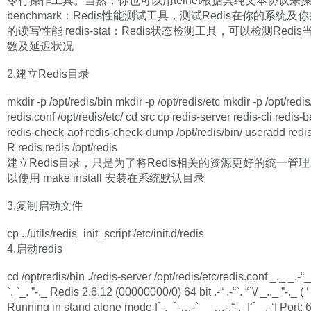
令行操作工具。当然，你也可以用telnet根据其纯文本协议来操作 r
benchmark：Redis性能测试工具，测试Redis在你的系统及
的读写性能 redis-stat：Redis状态检测工具，可以检测Redi
数及延迟状况
2.建立Redis目录
mkdir -p /opt/redis/bin mkdir -p /opt/redis/etc mkdir -p /opt/redi
redis.conf /opt/redis/etc/ cd src cp redis-server redis-cli redis
redis-check-aof redis-check-dump /opt/redis/bin/ useradd redi
R redis.redis /opt/redis
建立Redis目录，只是为了将Redis相关的资源更好的统一管
以使用 make install 安装在系统默认目录
3.复制启动文件
cp ../utils/redis_init_script /etc/init.d/redis
4.启动redis
cd /opt/redis/bin ./redis-server /opt/redis/etc/redis.conf _._ _.-“__
`. `_. ”-._ Redis 2.6.12 (00000000/0) 64 bit .-“ .-“`. “`\/ _.,_ ”-._ ( ‘ , 
Running in stand alone mode |`-._`-…-` __…-.“-._|’` _.-‘| Port: 6