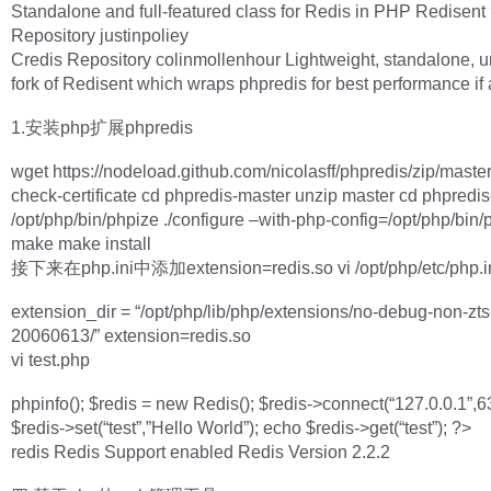
Standalone and full-featured class for Redis in PHP Redisent
Repository justinpoliey
Credis Repository colinmollenhour Lightweight, standalone, un
fork of Redisent which wraps phpredis for best performance if 
1.安装php扩展phpredis
wget https://nodeload.github.com/nicolasff/phpredis/zip/maste
check-certificate cd phpredis-master unzip master cd phpredis
/opt/php/bin/phpize ./configure –with-php-config=/opt/php/bin/
make make install
接下来在php.ini中添加extension=redis.so vi /opt/php/etc/php.i
extension_dir = “/opt/php/lib/php/extensions/no-debug-non-zts
20060613/” extension=redis.so
vi test.php
phpinfo(); $redis = new Redis(); $redis->connect(“127.0.0.1”,6
$redis->set(“test”,”Hello World”); echo $redis->get(“test”); ?>
redis Redis Support enabled Redis Version 2.2.2