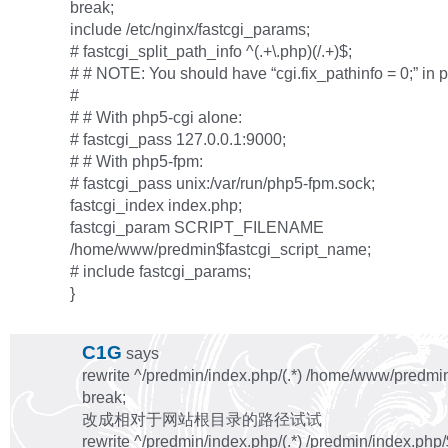
break;
include /etc/nginx/fastcgi_params;
# fastcgi_split_path_info ^(.+\.php)(/.+)$;
# # NOTE: You should have “cgi.fix_pathinfo = 0;” in p
#
# # With php5-cgi alone:
# fastcgi_pass 127.0.0.1:9000;
# # With php5-fpm:
# fastcgi_pass unix:/var/run/php5-fpm.sock;
fastcgi_index index.php;
fastcgi_param SCRIPT_FILENAME
/home/www/predmin$fastcgi_script_name;
# include fastcgi_params;
}
C1G
says
rewrite ^/predmin/index.php/(.*) /home/www/predmi
break;
改成相对于网站根目录的路径试试
rewrite ^/predmin/index.php/(.*) /predmin/index.php