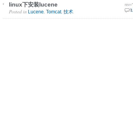
linux下安装lucene
rev=
Posted in
,
,
.
25 6
1
Lucene
Tomcat
技术