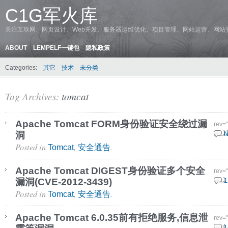
C1G军火库
关注互联网、网页设计、Web开发、服务器运维优化、项目管理、网站运营、网站
ABOUT
LEMPELF一键包
隐私政策
Categories:
其它
技术
未分类
Tag Archives:
tomcat
Apache Tomcat FORM身份验证安全绕过漏
rev=
洞
10 1
N
Posted in
,
.
Tomcat
安全通告
Apache Tomcat DIGEST身份验证多个安全
rev=
漏洞(CVE-2012-3439)
8 11
1
Posted in
,
.
Tomcat
安全通告
Apache Tomcat 6.0.35前有拒绝服务,信息泄
rev=
20 4
1