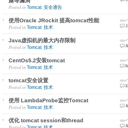
露等漏洞
Posted in
,
.
Tomcat
安全通告
使用Oracle JRockit 提高tomcat性能
rev=
Posted in
,
.
9 3 
1
Tomcat
技术
Java虚拟机的最大内存限制
rev=
Posted in
,
.
3 3 
N
Tomcat
技术
CentOs5.2安装tomcat
rev=
Posted in
,
.
9 11
N
Tomcat
技术
tomcat安全设置
rev=
Posted in
,
.
10 1
1
Tomcat
技术
使用 LambdaProbe监控Tomcat
rev=
Posted in
,
.
6 8 
N
Tomcat
技术
优化 tomcat session和thread
rev=
Posted in
,
.
4 8 
N
Tomcat
技术