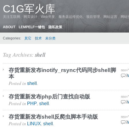
C1G军火库
关注互联网、网页设计、Web开发、服务器运维优化、项目管理、网站运营、网站
ABOUT
LEMPELF一键包
隐私政策
Categories:
其它
技术
未分类
Tag Archives:
shell
存货重新发布inotify_rsync代码同步shell脚
rev=
本
28 7
N
Posted in
.
shell
存货重新发布php后门查找自动版
rev=
Posted in
,
.
28 7
N
PHP
shell
存货重新发布shell反爬虫脚本手动版
rev=
Posted in
,
.
28 7
N
LINUX
shell