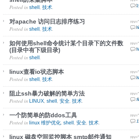
rev=
Posted in
,
.
10 6
2
shell
技术
对apache 访问日志排序练习
rev=
Posted in
,
.
28 1
N
shell
技术
如何使用shell命令统计某个目录下的文件数
rev=
(目录中有下级目录)
23 4
N
Posted in
.
shell
linux查看io状态脚本
rev=
Posted in
,
.
24 3
N
shell
技术
阻止ssh暴力破解的简单方法
rev=
Posted in
,
,
,
.
5 3 
N
LINUX
shell
安全
技术
一个防简单的防ddos工具
rev=
Posted in
,
,
,
.
5 3 
1
linux 维护优化
shell
安全
技术
linux 磁盘空间监控脚本 smtp邮件通知
rev=