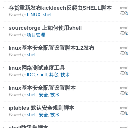
存货重新发布kickleech反爬虫SHELL脚本
rev=
Posted in
,
.
28 7
N
LINUX
shell
sourceforge 上如何使用shell
rev=
Posted in
.
20 6
2
项目管理
linux基本安全配置设置脚本1.2发布
rev=
Posted in
.
30 3
N
shell
linux网络测试速度工具
rev=
Posted in
,
,
,
.
18 3
N
IDC
shell
其它
技术
linux基本安全配置设置脚本
rev=
Posted in
,
,
.
29 6
2
shell
安全
技术
iptables 默认安全规则脚本
rev=
Posted in
,
,
.
29 6
1
shell
安全
技术
shell防采集脚本