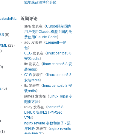
域地缘政治博弈升级
近期评论
ogstash/Kibana
slva
发表在《
Cursor限制国内
用户使用Claude模型？国内免
SS
(9)
费使用Claude Code
》
adu
发表在《
Lempelf一键
/XML
(23)
包
》
)
C1G
发表在《
linux centos5.8
安装redis
》
ttx
发表在《
linux centos5.8 安
9)
装redis
》
C1G
发表在《
linux centos5.8
安装redis
》
ttx
发表在《
linux centos5.8 安
s
(5)
装redis
》
james
发表在《
Linux Top命令
翻页方法
》
rolay
发表在《
centos5.8
LINUX 安装L2TP/IPSec
VPN
》
)
nginx rewrite 参数和例子 - 涢
岸风吟
发表在《
nginx rewrite
(1)