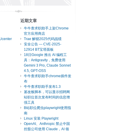
近期文章
牛牛查求职助手上架Chrome
官方应用商店
Ucenter
Trae 解锁2025代码战绩
安全公告 — CVE-2025-
12914 BT宝塔面板
18日Google 推出 AI 编程工
具：Antigravity，免费使用
Gemini 3 Pro, Claude Sonnet
4.5, GPT-OSS
牛牛查求职助手chrome插件发
布
牛牛查求职助手发布1.3
篡改猴脚本，可以显示招聘网
站职位首次发布时间的信息增
强工具
B站职位爬虫playwright使用指
南
Linux 安装 Playwright
OpenAI、Anthropic 禁止中国
控股公司使用 Claude，AI 领