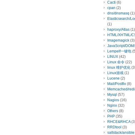
Cacti
(6)
cpan
(2)
dns/dnsmasq
(1)
Elasticsearch/L
(1)
haproxy/Atlas
(1)
HTML/XHTML/C
Imagemagick
(3)
JavaScript/DOM
Lempelf一键包
(5
LINUX
(42)
Linux 命令
(22)
linux 维护优化
(3
Linux游戏
(1)
Lucene
(2)
Mail/Postfix
(8)
Memcached/redi
Mysql
(57)
Nagios
(16)
Nginx
(32)
Others
(8)
PHP
(35)
RHCE&RHCA
(3
RRDtool
(3)
saltstack/ansible