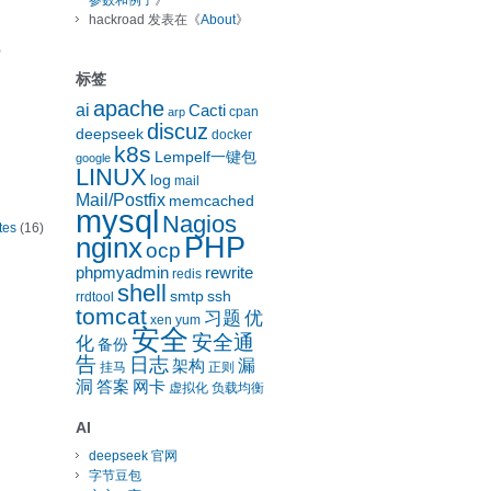
参数和例子
》
hackroad
发表在《
About
》
)
标签
apache
ai
Cacti
cpan
arp
discuz
deepseek
docker
k8s
Lempelf一键包
google
LINUX
log
mail
Mail/Postfix
memcached
mysql
Nagios
tes
(16)
nginx
PHP
ocp
phpmyadmin
rewrite
redis
shell
smtp
ssh
rrdtool
tomcat
习题
优
xen
yum
安全
安全通
化
备份
告
日志
漏
架构
挂马
正则
洞
答案
网卡
虚拟化
负载均衡
AI
deepseek 官网
字节豆包