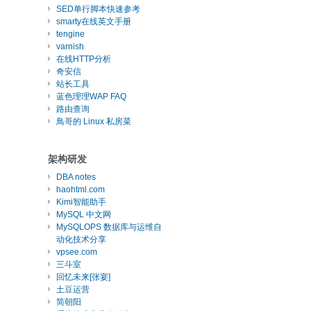
SED单行脚本快速参考
smarty在线英文手册
tengine
varnish
在线HTTP分析
奇安信
站长工具
蓝色理理WAP FAQ
路由查询
鳥哥的 Linux 私房菜
架构研发
DBA notes
haohtml.com
Kimi智能助手
MySQL 中文网
MySQLOPS 数据库与运维自
动化技术分享
vpsee.com
三斗室
回忆未来[张宴]
土豆运营
简朝阳