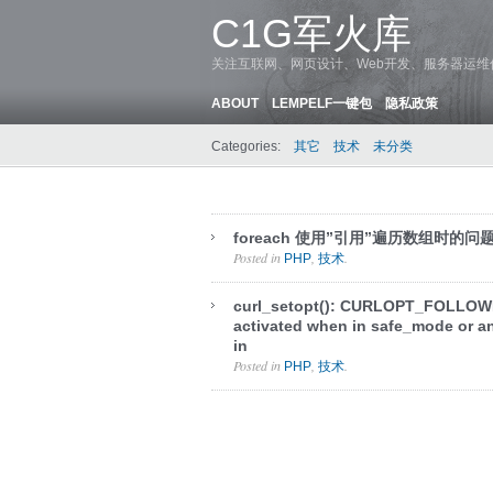
C1G军火库
关注互联网、网页设计、Web开发、服务器运
ABOUT
LEMPELF一键包
隐私政策
Categories:
其它
技术
未分类
foreach 使用”引用”遍历数组时的问
Posted in
,
.
PHP
技术
curl_setopt(): CURLOPT_FOLLOW
activated when in safe_mode or an
in
Posted in
,
.
PHP
技术