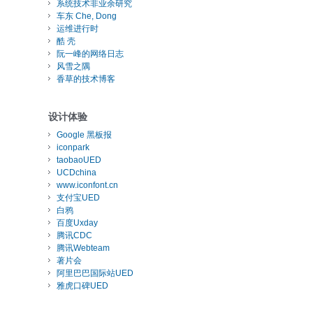
系统技术非业余研究
车东 Che, Dong
运维进行时
酷 壳
阮一峰的网络日志
风雪之隅
香草的技术博客
设计体验
Google 黑板报
iconpark
taobaoUED
UCDchina
www.iconfont.cn
支付宝UED
白鸦
百度Uxday
腾讯CDC
腾讯Webteam
著片会
阿里巴巴国际站UED
雅虎口碑UED