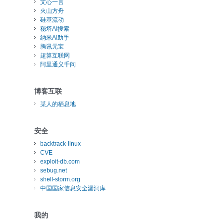
文心一言
火山方舟
硅基流动
秘塔AI搜索
纳米AI助手
腾讯元宝
超算互联网
阿里通义千问
博客互联
某人的栖息地
安全
backtrack-linux
CVE
exploit-db.com
sebug.net
shell-storm.org
中国国家信息安全漏洞库
我的