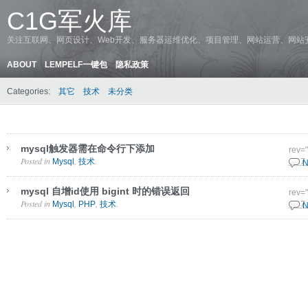
C1G军火库
关注互联网、网页设计、Web开发、服务器运维优化、项目管理、网站运营、网站
ABOUT
LEMPELF一键包
隐私政策
Categories:
其它
技术
未分类
mysql触发器需在命令行下添加
rev=
Posted in
,
.
Mysql
技术
18 7
N
mysql 自增id使用 bigint 时的错误返回
rev=
Posted in
,
,
.
Mysql
PHP
技术
17 7
N