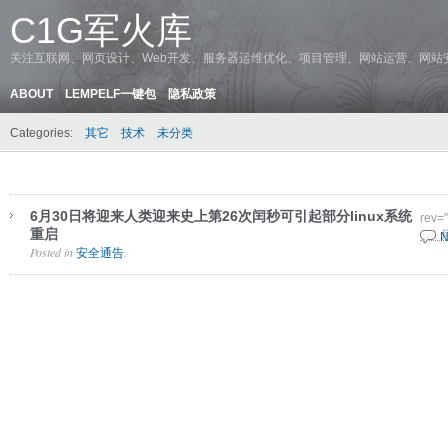
C1G军火库
关注互联网、网页设计、Web开发、服务器运维优化、项目管理、网站运营、网站
ABOUT
LEMPELF一键包
隐私政策
Categories:
其它
技术
未分类
6月30日将迎来人类迎来史上第26次闰秒可引起部分linux系统
rev=
重启
8 6 
N
Posted in
.
安全通告