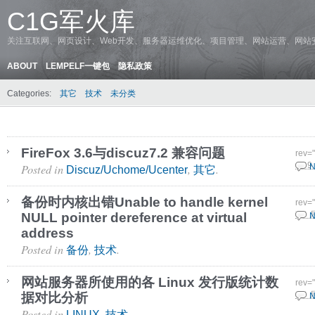
C1G军火库
关注互联网、网页设计、Web开发、服务器运维优化、项目管理、网站运营、网站
ABOUT
LEMPELF一键包
隐私政策
Categories:
其它
技术
未分类
FireFox 3.6与discuz7.2 兼容问题
rev=
Posted in
,
.
10 9
N
Discuz/Uchome/Ucenter
其它
备份时内核出错Unable to handle kernel
rev=
NULL pointer dereference at virtual
7 9 
N
address
Posted in
,
.
备份
技术
网站服务器所使用的各 Linux 发行版统计数
rev=
据对比分析
3 9 
N
Posted in
,
.
LINUX
技术