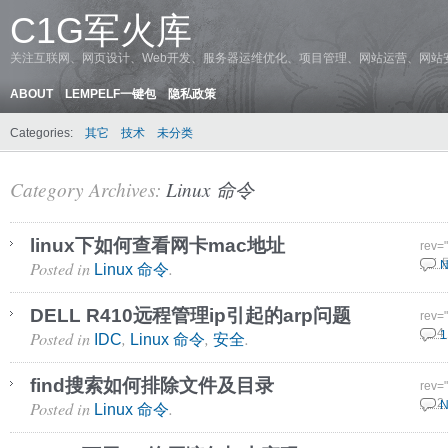
C1G军火库
关注互联网、网页设计、Web开发、服务器运维优化、项目管理、网站运营、网站
ABOUT
LEMPELF一键包
隐私政策
Categories:
其它
技术
未分类
Category Archives:
Linux 命令
linux下如何查看网卡mac地址
rev=
Posted in
.
3 7 
N
Linux 命令
DELL R410远程管理ip引起的arp问题
rev=
Posted in
,
,
.
10 4
1
IDC
Linux 命令
安全
find搜索如何排除文件及目录
rev=
Posted in
.
24 2
N
Linux 命令