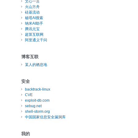
文心一言
火山方舟
硅基流动
秘塔AI搜索
纳米AI助手
腾讯元宝
超算互联网
阿里通义千问
博客互联
某人的栖息地
安全
backtrack-linux
CVE
exploit-db.com
sebug.net
shell-storm.org
中国国家信息安全漏洞库
我的