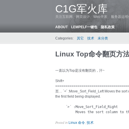
C1G军火库
关注互联网、网页设计、Web开发、服务器运
ABOUT
LEMPELF一键包
隐私政策
Categories:
其它
技术
未分类
Linux Top命令翻页方
一直以为Top是没有翻页的，汗~
Shift+
===============================
页… ´<´ :Move_Sort_Field_Left Moves the sort colu
the first field being displayed.
     ´>´ :Move_Sort_Field_Right

          Moves the sort column to t
Posted in
,
.
Linux 命令
技术