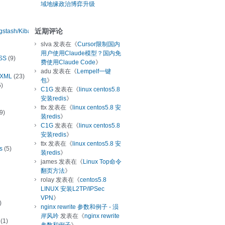
域地缘政治博弈升级
近期评论
ogstash/Kibana
slva
发表在《
Cursor限制国内
用户使用Claude模型？国内免
SS
(9)
费使用Claude Code
》
adu
发表在《
Lempelf一键
/XML
(23)
包
》
)
C1G
发表在《
linux centos5.8
安装redis
》
ttx
发表在《
linux centos5.8 安
9)
装redis
》
C1G
发表在《
linux centos5.8
安装redis
》
ttx
发表在《
linux centos5.8 安
s
(5)
装redis
》
james
发表在《
Linux Top命令
翻页方法
》
rolay
发表在《
centos5.8
LINUX 安装L2TP/IPSec
VPN
》
)
nginx rewrite 参数和例子 - 涢
岸风吟
发表在《
nginx rewrite
(1)