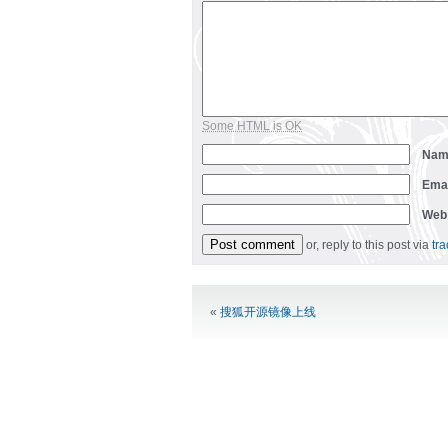
Some HTML is OK
Na
Ema
Web
or, reply to this post via
tr
Alternative:
«
搜狐开源镜像上线