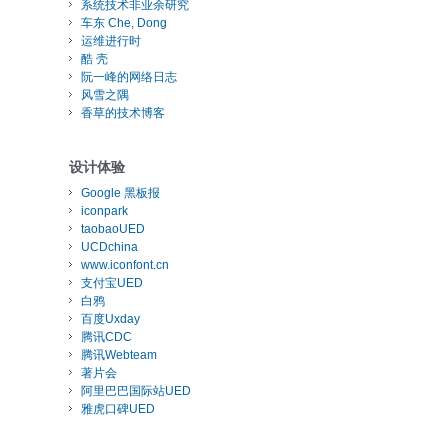
系统技术非业余研究
车东 Che, Dong
运维进行时
酷 壳
阮一峰的网络日志
风雪之隅
香草的技术博客
设计体验
Google 黑板报
iconpark
taobaoUED
UCDchina
www.iconfont.cn
支付宝UED
白鸦
百度Uxday
腾讯CDC
腾讯Webteam
著片会
阿里巴巴国际站UED
雅虎口碑UED