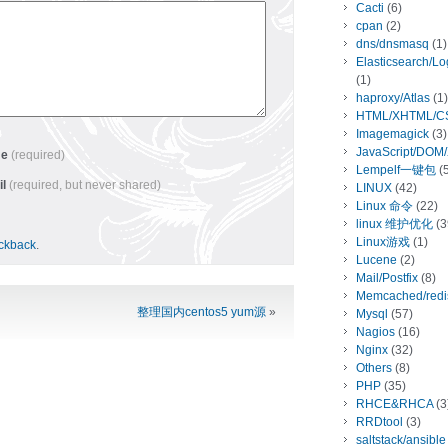
Cacti
(6)
cpan
(2)
dns/dnsmasq
(1)
Elasticsearch/L
(1)
haproxy/Atlas
(1)
HTML/XHTML/C
Imagemagick
(3)
JavaScript/DOM
me
(required)
Lempelf一键包
(5
il
(required, but never shared)
LINUX
(42)
Linux 命令
(22)
linux 维护优化
(3
Linux游戏
(1)
ackback
.
Lucene
(2)
Mail/Postfix
(8)
Memcached/redi
整理国内centos5 yum源
»
Mysql
(57)
Nagios
(16)
Nginx
(32)
Others
(8)
PHP
(35)
RHCE&RHCA
(3
RRDtool
(3)
saltstack/ansible