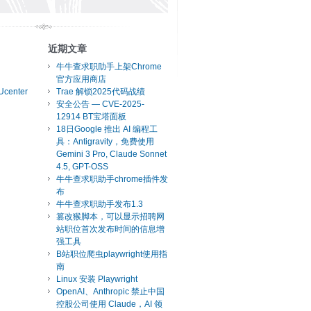
近期文章
牛牛查求职助手上架Chrome
官方应用商店
Ucenter
Trae 解锁2025代码战绩
安全公告 — CVE-2025-
12914 BT宝塔面板
18日Google 推出 AI 编程工
具：Antigravity，免费使用
Gemini 3 Pro, Claude Sonnet
4.5, GPT-OSS
牛牛查求职助手chrome插件发
布
牛牛查求职助手发布1.3
篡改猴脚本，可以显示招聘网
站职位首次发布时间的信息增
强工具
B站职位爬虫playwright使用指
南
Linux 安装 Playwright
OpenAI、Anthropic 禁止中国
控股公司使用 Claude，AI 领