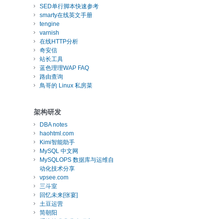
SED单行脚本快速参考
smarty在线英文手册
tengine
varnish
在线HTTP分析
奇安信
站长工具
蓝色理理WAP FAQ
路由查询
鳥哥的 Linux 私房菜
架构研发
DBA notes
haohtml.com
Kimi智能助手
MySQL 中文网
MySQLOPS 数据库与运维自
动化技术分享
vpsee.com
三斗室
回忆未来[张宴]
土豆运营
简朝阳