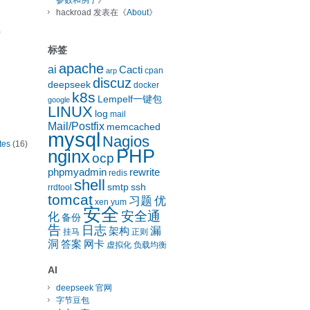
参数和例子
》
hackroad
发表在《
About
》
)
标签
apache
ai
Cacti
cpan
arp
discuz
deepseek
docker
k8s
Lempelf一键包
google
LINUX
log
mail
Mail/Postfix
memcached
mysql
Nagios
tes
(16)
nginx
PHP
ocp
phpmyadmin
rewrite
redis
shell
smtp
ssh
rrdtool
tomcat
习题
优
xen
yum
安全
安全通
化
备份
告
日志
漏
架构
挂马
正则
洞
答案
网卡
虚拟化
负载均衡
AI
deepseek 官网
字节豆包