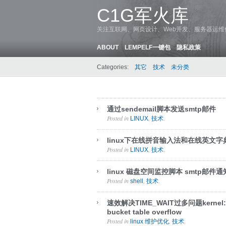
C1G军火库
关注互联网、网页设计、Web开发、服务器运
ABOUT
LEMPELF一键包
隐私政策
Categories:
其它
技术
未分类
通过sendemail脚本发送smtp邮件
Posted in
,
.
LINUX
技术
linux下在线拼音输入法和在线英文字
Posted in
,
.
LINUX
技术
linux 磁盘空间监控脚本 smtp邮件通
Posted in
,
.
shell
技术
速效解决TIME_WAIT过多问题kernel: TC
bucket table overflow
Posted in
,
.
linux 维护优化
技术