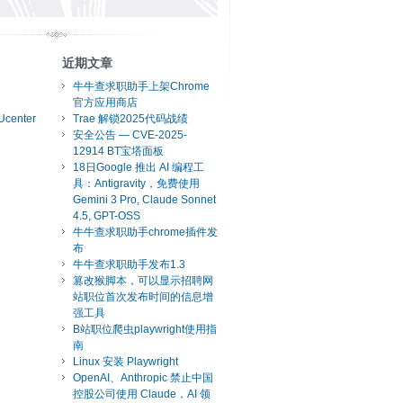
近期文章
牛牛查求职助手上架Chrome
官方应用商店
Ucenter
Trae 解锁2025代码战绩
安全公告 — CVE-2025-
12914 BT宝塔面板
18日Google 推出 AI 编程工
具：Antigravity，免费使用
Gemini 3 Pro, Claude Sonnet
4.5, GPT-OSS
牛牛查求职助手chrome插件发
布
牛牛查求职助手发布1.3
篡改猴脚本，可以显示招聘网
站职位首次发布时间的信息增
强工具
B站职位爬虫playwright使用指
南
Linux 安装 Playwright
OpenAI、Anthropic 禁止中国
控股公司使用 Claude，AI 领