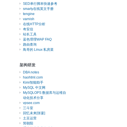
SED单行脚本快速参考
smarty在线英文手册
tengine
varnish
在线HTTP分析
奇安信
站长工具
蓝色理理WAP FAQ
路由查询
鳥哥的 Linux 私房菜
架构研发
DBA notes
haohtml.com
Kimi智能助手
MySQL 中文网
MySQLOPS 数据库与运维自
动化技术分享
vpsee.com
三斗室
回忆未来[张宴]
土豆运营
简朝阳