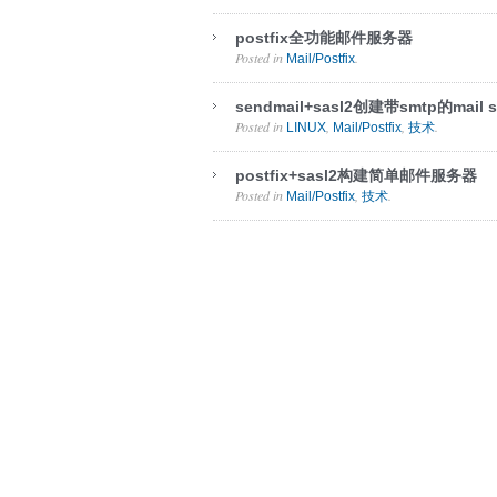
postfix全功能邮件服务器
Posted in
.
Mail/Postfix
sendmail+sasl2创建带smtp的mail s
Posted in
,
,
.
LINUX
Mail/Postfix
技术
postfix+sasl2构建简单邮件服务器
Posted in
,
.
Mail/Postfix
技术