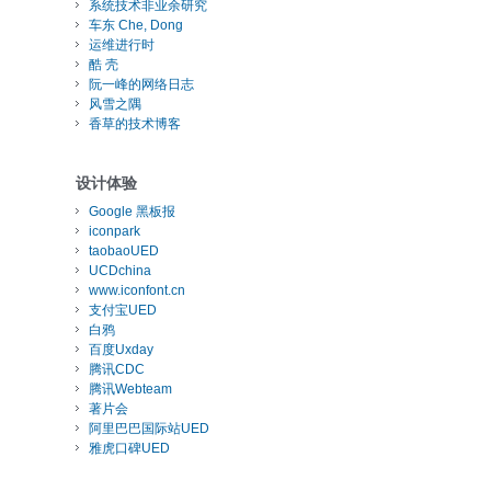
系统技术非业余研究
车东 Che, Dong
运维进行时
酷 壳
阮一峰的网络日志
风雪之隅
香草的技术博客
设计体验
Google 黑板报
iconpark
taobaoUED
UCDchina
www.iconfont.cn
支付宝UED
白鸦
百度Uxday
腾讯CDC
腾讯Webteam
著片会
阿里巴巴国际站UED
雅虎口碑UED