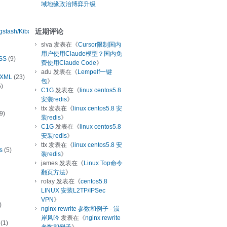
域地缘政治博弈升级
近期评论
ogstash/Kibana
slva
发表在《
Cursor限制国内
用户使用Claude模型？国内免
SS
(9)
费使用Claude Code
》
adu
发表在《
Lempelf一键
/XML
(23)
包
》
)
C1G
发表在《
linux centos5.8
安装redis
》
ttx
发表在《
linux centos5.8 安
9)
装redis
》
C1G
发表在《
linux centos5.8
安装redis
》
ttx
发表在《
linux centos5.8 安
s
(5)
装redis
》
james
发表在《
Linux Top命令
翻页方法
》
rolay
发表在《
centos5.8
LINUX 安装L2TP/IPSec
VPN
》
)
nginx rewrite 参数和例子 - 涢
岸风吟
发表在《
nginx rewrite
(1)