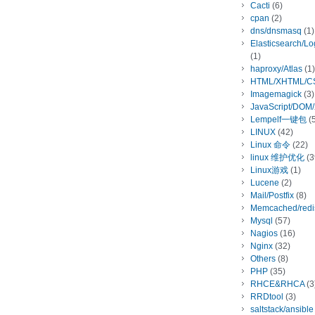
Cacti
(6)
cpan
(2)
dns/dnsmasq
(1)
Elasticsearch/L
(1)
haproxy/Atlas
(1)
HTML/XHTML/C
Imagemagick
(3)
JavaScript/DOM
Lempelf一键包
(5
LINUX
(42)
Linux 命令
(22)
linux 维护优化
(3
Linux游戏
(1)
Lucene
(2)
Mail/Postfix
(8)
Memcached/redi
Mysql
(57)
Nagios
(16)
Nginx
(32)
Others
(8)
PHP
(35)
RHCE&RHCA
(3
RRDtool
(3)
saltstack/ansible