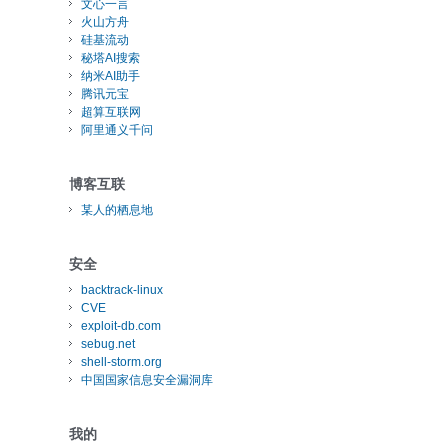
文心一言
火山方舟
硅基流动
秘塔AI搜索
纳米AI助手
腾讯元宝
超算互联网
阿里通义千问
博客互联
某人的栖息地
安全
backtrack-linux
CVE
exploit-db.com
sebug.net
shell-storm.org
中国国家信息安全漏洞库
我的