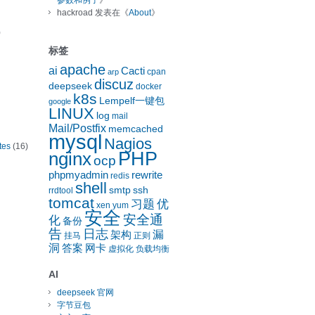
参数和例子
》
hackroad
发表在《
About
》
)
标签
apache
ai
Cacti
cpan
arp
discuz
deepseek
docker
k8s
Lempelf一键包
google
LINUX
log
mail
Mail/Postfix
memcached
mysql
Nagios
tes
(16)
nginx
PHP
ocp
phpmyadmin
rewrite
redis
shell
smtp
ssh
rrdtool
tomcat
习题
优
xen
yum
安全
安全通
化
备份
告
日志
漏
架构
挂马
正则
洞
答案
网卡
虚拟化
负载均衡
AI
deepseek 官网
字节豆包