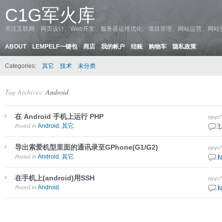
C1G军火库
关注互联网、网页设计、Web开发、服务器运维优化、项目管理、网站运营、网站
ABOUT
LEMPELF一键包
商店
我的帐户
结账
购物车
隐私政策
Categories:
其它
技术
未分类
Tag Archives:
Android
在 Android 手机上运行 PHP
rev=
Posted in
,
.
Android
其它
16 7
1
导出索爱机型里面的通讯录至GPhone(G1/G2)
rev=
Posted in
,
.
Android
其它
6 11
N
在手机上(android)用SSH
rev=
Posted in
.
Android
6 11
N