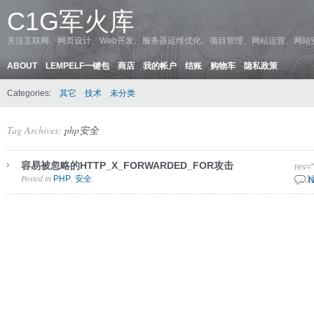
C1G军火库
关注互联网、网页设计、Web开发、服务器运维优化、项目管理、网站运营、网站
ABOUT
LEMPELF一键包
商店
我的帐户
结账
购物车
隐私政策
Categories:
其它
技术
未分类
Tag Archives:
php安全
容易被忽略的HTTP_X_FORWARDED_FOR攻击
rev=
Posted in
,
.
PHP
安全
28 1
N