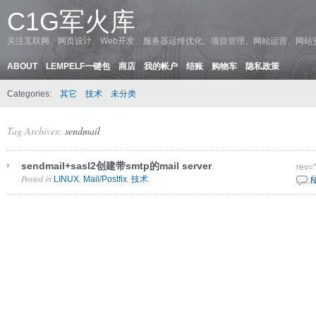
C1G军火库
关注互联网、网页设计、Web开发、服务器运维优化、项目管理、网站运营、网站
ABOUT
LEMPELF一键包
商店
我的帐户
结账
购物车
隐私政策
Categories:
其它
技术
未分类
Tag Archives:
sendmail
sendmail+sasl2创建带smtp的mail server
rev=
Posted in
,
,
.
LINUX
Mail/Postfix
技术
5 3 
N