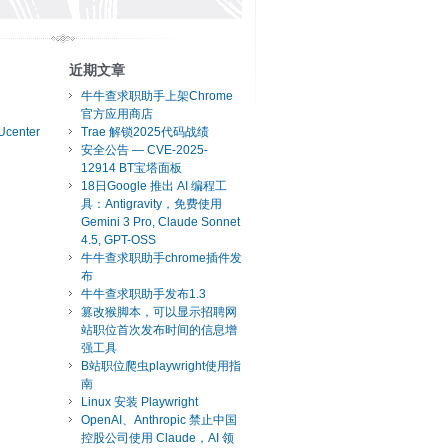
近期文章
牛牛查求职助手上架Chrome
官方应用商店
Ucenter
Trae 解锁2025代码战绩
安全公告 — CVE-2025-
12914 BT宝塔面板
18日Google 推出 AI 编程工
具：Antigravity，免费使用
Gemini 3 Pro, Claude Sonnet
4.5, GPT-OSS
牛牛查求职助手chrome插件发
布
牛牛查求职助手发布1.3
篡改猴脚本，可以显示招聘网
站职位首次发布时间的信息增
强工具
B站职位爬虫playwright使用指
南
Linux 安装 Playwright
OpenAI、Anthropic 禁止中国
控股公司使用 Claude，AI 领