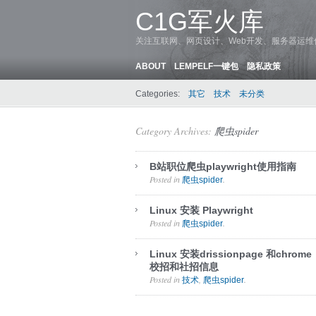
C1G军火库
关注互联网、网页设计、Web开发、服务器运
ABOUT
LEMPELF一键包
隐私政策
Categories:
其它
技术
未分类
Category Archives:
爬虫spider
B站职位爬虫playwright使用指南
Posted in
.
爬虫spider
Linux 安装 Playwright
Posted in
.
爬虫spider
Linux 安装drissionpage 和chrom
校招和社招信息
Posted in
,
.
技术
爬虫spider