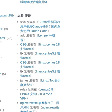
域地缘政治博弈升级
近期评论
ogstash/Kibana
slva
发表在《
Cursor限制国内
用户使用Claude模型？国内免
SS
(9)
费使用Claude Code
》
adu
发表在《
Lempelf一键
/XML
(23)
包
》
)
C1G
发表在《
linux centos5.8
安装redis
》
ttx
发表在《
linux centos5.8 安
9)
装redis
》
C1G
发表在《
linux centos5.8
安装redis
》
ttx
发表在《
linux centos5.8 安
s
(5)
装redis
》
james
发表在《
Linux Top命令
翻页方法
》
rolay
发表在《
centos5.8
LINUX 安装L2TP/IPSec
VPN
》
)
nginx rewrite 参数和例子 - 涢
岸风吟
发表在《
nginx rewrite
(1)