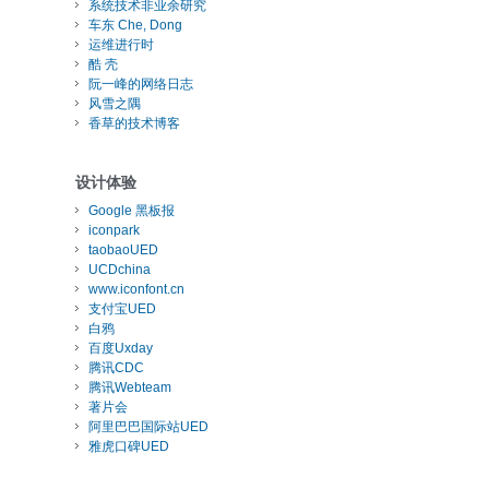
系统技术非业余研究
车东 Che, Dong
运维进行时
酷 壳
阮一峰的网络日志
风雪之隅
香草的技术博客
设计体验
Google 黑板报
iconpark
taobaoUED
UCDchina
www.iconfont.cn
支付宝UED
白鸦
百度Uxday
腾讯CDC
腾讯Webteam
著片会
阿里巴巴国际站UED
雅虎口碑UED