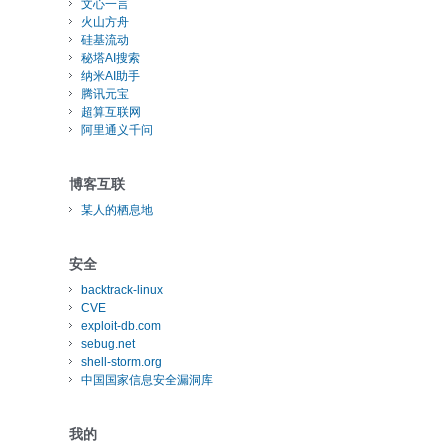
文心一言
火山方舟
硅基流动
秘塔AI搜索
纳米AI助手
腾讯元宝
超算互联网
阿里通义千问
博客互联
某人的栖息地
安全
backtrack-linux
CVE
exploit-db.com
sebug.net
shell-storm.org
中国国家信息安全漏洞库
我的