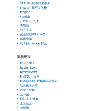
SED单行脚本快速参考
smarty在线英文手册
tengine
varnish
在线HTTP分析
奇安信
站长工具
蓝色理理WAP FAQ
路由查询
鳥哥的 Linux 私房菜
架构研发
DBA notes
haohtml.com
Kimi智能助手
MySQL 中文网
MySQLOPS 数据库与运维自
动化技术分享
vpsee.com
三斗室
回忆未来[张宴]
土豆运营
简朝阳