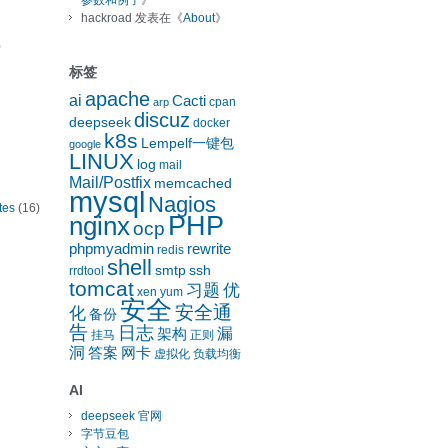
参数和例子
》
hackroad
发表在《
About
》
)
标签
apache
ai
Cacti
cpan
arp
discuz
deepseek
docker
k8s
Lempelf一键包
google
LINUX
log
mail
Mail/Postfix
memcached
mysql
Nagios
tes
(16)
nginx
PHP
ocp
phpmyadmin
rewrite
redis
shell
smtp
ssh
rrdtool
tomcat
习题
优
xen
yum
安全
安全通
化
备份
告
日志
漏
架构
挂马
正则
洞
答案
网卡
虚拟化
负载均衡
AI
deepseek 官网
字节豆包