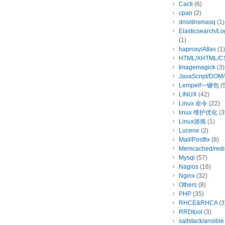
Cacti
(6)
cpan
(2)
dns/dnsmasq
(1)
Elasticsearch/L
(1)
haproxy/Atlas
(1)
HTML/XHTML/C
Imagemagick
(3)
JavaScript/DOM
Lempelf一键包
(5
LINUX
(42)
Linux 命令
(22)
linux 维护优化
(3
Linux游戏
(1)
Lucene
(2)
Mail/Postfix
(8)
Memcached/redi
Mysql
(57)
Nagios
(16)
Nginx
(32)
Others
(8)
PHP
(35)
RHCE&RHCA
(3
RRDtool
(3)
saltstack/ansible