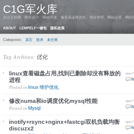
C1G军火库
关注互联网、网页设计、Web开发、服务器运维优化、项目管理、网站运营、网站
ABOUT
LEMPELF一键包
隐私政策
Categories:
其它
技术
未分类
Tag Archives:
优化
linux查看磁盘占用,找到已删除却没有释放的
rev=
进程
25 3
N
Posted in
.
linux 维护优化
修改numa和io调度优化mysql性能
rev=
Posted in
.
9 10
N
Mysql
inotify+rsync+nginx+fastcgi双机负载均衡
rev=
discuzx2
19 9
N