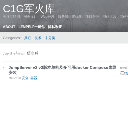
C1G军火库
关注互联网、网页设计、Web开发、服务器运维优化、项目管理、网站运营、网站
ABOUT
LEMPELF一键包
隐私政策
Categories:
其它
技术
未分类
Tag Archives:
堡垒机
JumpServer v2 v3版本单机及多可用docker Compose离线
rev=
安装
12 4
N
Posted in
,
.
安全
容器