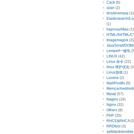
Cacti
(6)
cpan
(2)
dns/dnsmasq
(1)
Elasticsearch/L
(1)
haproxy/Atlas
(1)
HTML/XHTML/C
Imagemagick
(3)
JavaScript/DOM
Lempelf一键包
(5
LINUX
(42)
Linux 命令
(22)
linux 维护优化
(3
Linux游戏
(1)
Lucene
(2)
Mail/Postfix
(8)
Memcached/redi
Mysql
(57)
Nagios
(16)
Nginx
(32)
Others
(8)
PHP
(35)
RHCE&RHCA
(3
RRDtool
(3)
saltstack/ansible