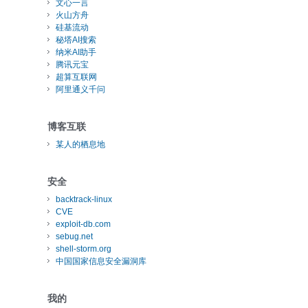
文心一言
火山方舟
硅基流动
秘塔AI搜索
纳米AI助手
腾讯元宝
超算互联网
阿里通义千问
博客互联
某人的栖息地
安全
backtrack-linux
CVE
exploit-db.com
sebug.net
shell-storm.org
中国国家信息安全漏洞库
我的