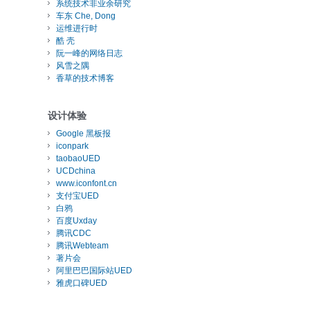
系统技术非业余研究
车东 Che, Dong
运维进行时
酷 壳
阮一峰的网络日志
风雪之隅
香草的技术博客
设计体验
Google 黑板报
iconpark
taobaoUED
UCDchina
www.iconfont.cn
支付宝UED
白鸦
百度Uxday
腾讯CDC
腾讯Webteam
著片会
阿里巴巴国际站UED
雅虎口碑UED