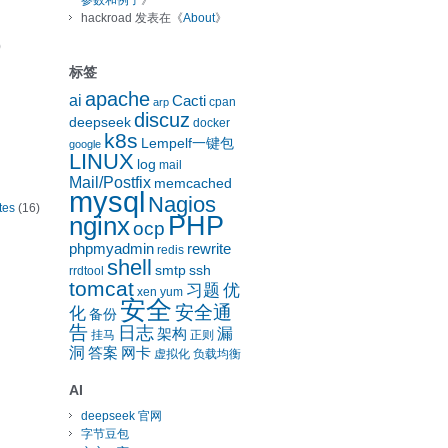
参数和例子
》
hackroad
发表在《
About
》
)
标签
apache
ai
Cacti
cpan
arp
discuz
deepseek
docker
k8s
Lempelf一键包
google
LINUX
log
mail
Mail/Postfix
memcached
mysql
Nagios
tes
(16)
nginx
PHP
ocp
phpmyadmin
rewrite
redis
shell
smtp
ssh
rrdtool
tomcat
习题
优
xen
yum
安全
安全通
化
备份
告
日志
漏
架构
挂马
正则
洞
答案
网卡
虚拟化
负载均衡
AI
deepseek 官网
字节豆包