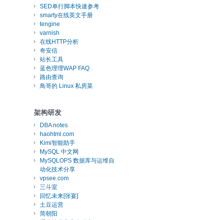
SED单行脚本快速参考
smarty在线英文手册
tengine
varnish
在线HTTP分析
奇安信
站长工具
蓝色理理WAP FAQ
路由查询
鳥哥的 Linux 私房菜
架构研发
DBA notes
haohtml.com
Kimi智能助手
MySQL 中文网
MySQLOPS 数据库与运维自
动化技术分享
vpsee.com
三斗室
回忆未来[张宴]
土豆运营
简朝阳