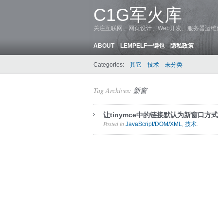
C1G军火库
关注互联网、网页设计、Web开发、服务器运
ABOUT
LEMPELF一键包
隐私政策
Categories:
其它
技术
未分类
Tag Archives:
新窗
让tinymce中的链接默认为新窗口方式
Posted in
,
.
JavaScript/DOM/XML
技术