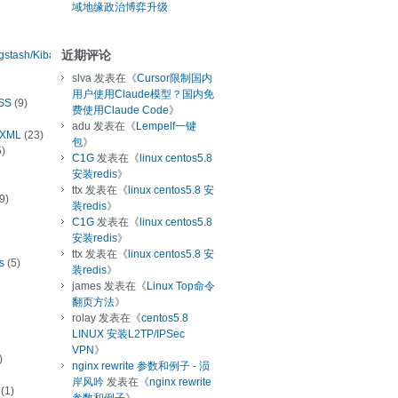
域地缘政治博弈升级
近期评论
ogstash/Kibana
slva
发表在《
Cursor限制国内
用户使用Claude模型？国内免
SS
(9)
费使用Claude Code
》
adu
发表在《
Lempelf一键
/XML
(23)
包
》
)
C1G
发表在《
linux centos5.8
安装redis
》
ttx
发表在《
linux centos5.8 安
9)
装redis
》
C1G
发表在《
linux centos5.8
安装redis
》
ttx
发表在《
linux centos5.8 安
s
(5)
装redis
》
james
发表在《
Linux Top命令
翻页方法
》
rolay
发表在《
centos5.8
LINUX 安装L2TP/IPSec
VPN
》
)
nginx rewrite 参数和例子 - 涢
岸风吟
发表在《
nginx rewrite
(1)