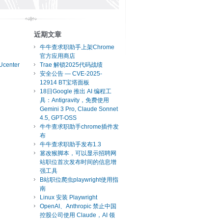
近期文章
牛牛查求职助手上架Chrome
官方应用商店
Ucenter
Trae 解锁2025代码战绩
安全公告 — CVE-2025-
12914 BT宝塔面板
18日Google 推出 AI 编程工
具：Antigravity，免费使用
Gemini 3 Pro, Claude Sonnet
4.5, GPT-OSS
牛牛查求职助手chrome插件发
布
牛牛查求职助手发布1.3
篡改猴脚本，可以显示招聘网
站职位首次发布时间的信息增
强工具
B站职位爬虫playwright使用指
南
Linux 安装 Playwright
OpenAI、Anthropic 禁止中国
控股公司使用 Claude，AI 领