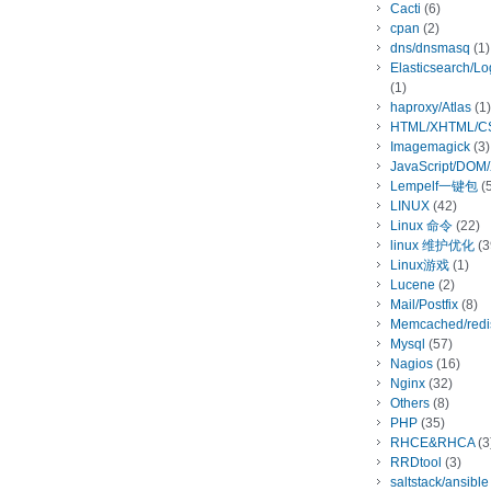
Cacti
(6)
cpan
(2)
dns/dnsmasq
(1)
Elasticsearch/L
(1)
haproxy/Atlas
(1)
HTML/XHTML/C
Imagemagick
(3)
JavaScript/DOM
Lempelf一键包
(5
LINUX
(42)
Linux 命令
(22)
linux 维护优化
(3
Linux游戏
(1)
Lucene
(2)
Mail/Postfix
(8)
Memcached/redi
Mysql
(57)
Nagios
(16)
Nginx
(32)
Others
(8)
PHP
(35)
RHCE&RHCA
(3
RRDtool
(3)
saltstack/ansible