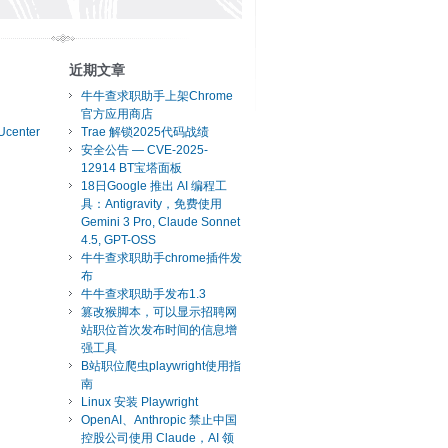
近期文章
牛牛查求职助手上架Chrome
官方应用商店
Ucenter
Trae 解锁2025代码战绩
安全公告 — CVE-2025-
12914 BT宝塔面板
18日Google 推出 AI 编程工
具：Antigravity，免费使用
Gemini 3 Pro, Claude Sonnet
4.5, GPT-OSS
牛牛查求职助手chrome插件发
布
牛牛查求职助手发布1.3
篡改猴脚本，可以显示招聘网
站职位首次发布时间的信息增
强工具
B站职位爬虫playwright使用指
南
Linux 安装 Playwright
OpenAI、Anthropic 禁止中国
控股公司使用 Claude，AI 领