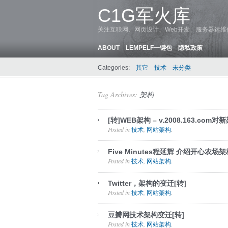
C1G军火库
关注互联网、网页设计、Web开发、服务器运
ABOUT
LEMPELF一键包
隐私政策
Categories:
其它
技术
未分类
Tag Archives:
架构
[转]WEB架构 – v.2008.163.com
Posted in
,
.
技术
网站架构
Five Minutes程延辉 介绍开心农场架
Posted in
,
.
技术
网站架构
Twitter，架构的变迁[转]
Posted in
,
.
技术
网站架构
豆瓣网技术架构变迁[转]
Posted in
,
.
技术
网站架构