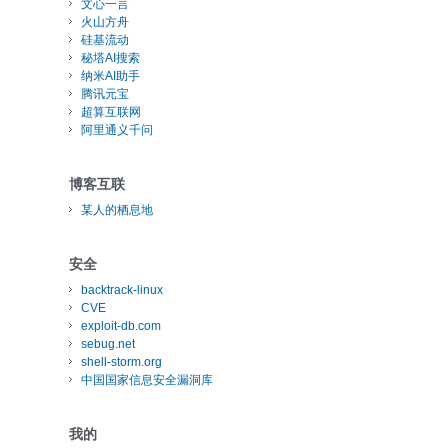
文心一言
火山方舟
硅基流动
秘塔AI搜索
纳米AI助手
腾讯元宝
超算互联网
阿里通义千问
博客互联
某人的栖息地
安全
backtrack-linux
CVE
exploit-db.com
sebug.net
shell-storm.org
中国国家信息安全漏洞库
我的