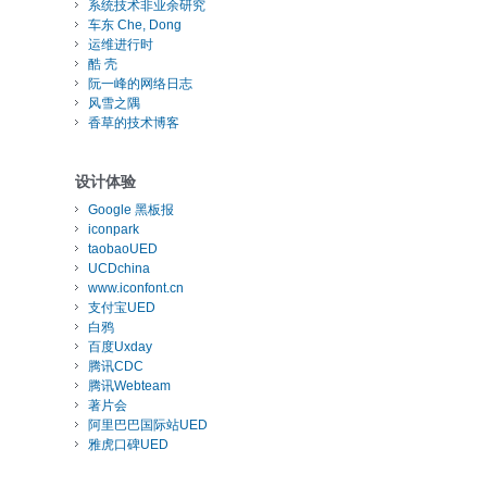
系统技术非业余研究
车东 Che, Dong
运维进行时
酷 壳
阮一峰的网络日志
风雪之隅
香草的技术博客
设计体验
Google 黑板报
iconpark
taobaoUED
UCDchina
www.iconfont.cn
支付宝UED
白鸦
百度Uxday
腾讯CDC
腾讯Webteam
著片会
阿里巴巴国际站UED
雅虎口碑UED