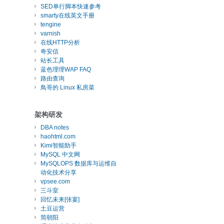
SED单行脚本快速参考
smarty在线英文手册
tengine
varnish
在线HTTP分析
奇安信
站长工具
蓝色理理WAP FAQ
路由查询
鳥哥的 Linux 私房菜
架构研发
DBA notes
haohtml.com
Kimi智能助手
MySQL 中文网
MySQLOPS 数据库与运维自
动化技术分享
vpsee.com
三斗室
回忆未来[张宴]
土豆运营
简朝阳