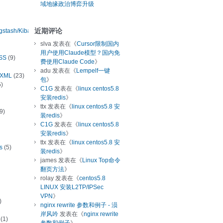
域地缘政治博弈升级
近期评论
ogstash/Kibana
slva
发表在《
Cursor限制国内
用户使用Claude模型？国内免
SS
(9)
费使用Claude Code
》
adu
发表在《
Lempelf一键
/XML
(23)
包
》
)
C1G
发表在《
linux centos5.8
安装redis
》
ttx
发表在《
linux centos5.8 安
9)
装redis
》
C1G
发表在《
linux centos5.8
安装redis
》
ttx
发表在《
linux centos5.8 安
s
(5)
装redis
》
james
发表在《
Linux Top命令
翻页方法
》
rolay
发表在《
centos5.8
LINUX 安装L2TP/IPSec
VPN
》
)
nginx rewrite 参数和例子 - 涢
岸风吟
发表在《
nginx rewrite
(1)