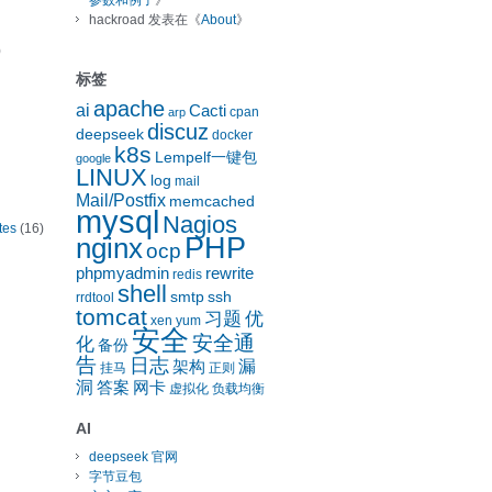
参数和例子
》
hackroad
发表在《
About
》
)
标签
apache
ai
Cacti
cpan
arp
discuz
deepseek
docker
k8s
Lempelf一键包
google
LINUX
log
mail
Mail/Postfix
memcached
mysql
Nagios
tes
(16)
nginx
PHP
ocp
phpmyadmin
rewrite
redis
shell
smtp
ssh
rrdtool
tomcat
习题
优
xen
yum
安全
安全通
化
备份
告
日志
漏
架构
挂马
正则
洞
答案
网卡
虚拟化
负载均衡
AI
deepseek 官网
字节豆包