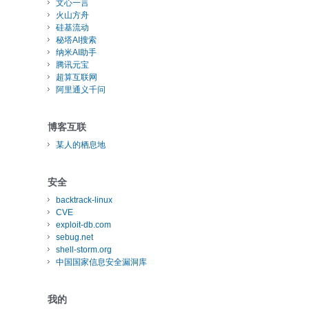
文心一言
火山方舟
硅基流动
秘塔AI搜索
纳米AI助手
腾讯元宝
超算互联网
阿里通义千问
博客互联
某人的栖息地
安全
backtrack-linux
CVE
exploit-db.com
sebug.net
shell-storm.org
中国国家信息安全漏洞库
我的