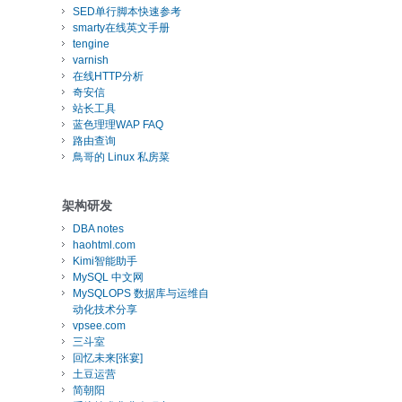
SED单行脚本快速参考
smarty在线英文手册
tengine
varnish
在线HTTP分析
奇安信
站长工具
蓝色理理WAP FAQ
路由查询
鳥哥的 Linux 私房菜
架构研发
DBA notes
haohtml.com
Kimi智能助手
MySQL 中文网
MySQLOPS 数据库与运维自
动化技术分享
vpsee.com
三斗室
回忆未来[张宴]
土豆运营
简朝阳