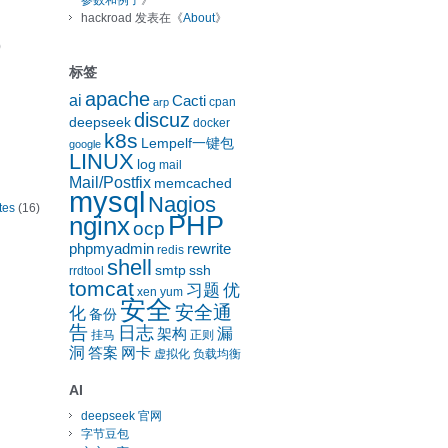
参数和例子
》
hackroad
发表在《
About
》
)
标签
apache
ai
Cacti
cpan
arp
discuz
deepseek
docker
k8s
Lempelf一键包
google
LINUX
log
mail
Mail/Postfix
memcached
mysql
Nagios
tes
(16)
nginx
PHP
ocp
phpmyadmin
rewrite
redis
shell
smtp
ssh
rrdtool
tomcat
习题
优
xen
yum
安全
安全通
化
备份
告
日志
漏
架构
挂马
正则
洞
答案
网卡
虚拟化
负载均衡
AI
deepseek 官网
字节豆包