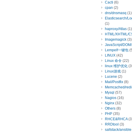
Cacti
(6)
cpan
(2)
dns/dnsmasq
(1)
Elasticsearch/L
(1)
haproxy/Atlas
(1)
HTML/XHTML/C
Imagemagick
(3)
JavaScript/DOM
Lempelf一键包
(5
LINUX
(42)
Linux 命令
(22)
linux 维护优化
(3
Linux游戏
(1)
Lucene
(2)
Mail/Postfix
(8)
Memcached/redi
Mysql
(57)
Nagios
(16)
Nginx
(32)
Others
(8)
PHP
(35)
RHCE&RHCA
(3
RRDtool
(3)
saltstack/ansible