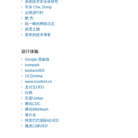
系统技术非业余研究
车东 Che, Dong
运维进行时
酷 壳
阮一峰的网络日志
风雪之隅
香草的技术博客
设计体验
Google 黑板报
iconpark
taobaoUED
UCDchina
www.iconfont.cn
支付宝UED
白鸦
百度Uxday
腾讯CDC
腾讯Webteam
著片会
阿里巴巴国际站UED
雅虎口碑UED