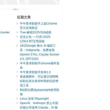
近期文章
牛牛查求职助手上架Chrome
官方应用商店
Ucenter
Trae 解锁2025代码战绩
安全公告 — CVE-2025-
12914 BT宝塔面板
18日Google 推出 AI 编程工
具：Antigravity，免费使用
Gemini 3 Pro, Claude Sonnet
4.5, GPT-OSS
牛牛查求职助手chrome插件发
布
牛牛查求职助手发布1.3
篡改猴脚本，可以显示招聘网
站职位首次发布时间的信息增
强工具
B站职位爬虫playwright使用指
南
Linux 安装 Playwright
OpenAI、Anthropic 禁止中国
控股公司使用 Claude，AI 领