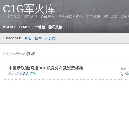
C1G军火库
关注互联网、网页设计、Web开发、服务器运维优化、项目管理、网站运营、网站
ABOUT
LEMPELF一键包
隐私政策
Categories:
其它
技术
未分类
Tag Archives:
联通
中国新联通(网通)IDC机房分布及资费标准
rev=
Posted in
,
.
IDC
其它
15 2
N