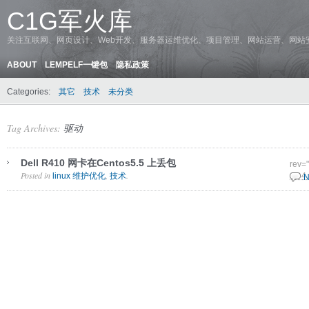
C1G军火库
关注互联网、网页设计、Web开发、服务器运维优化、项目管理、网站运营、网站
ABOUT
LEMPELF一键包
隐私政策
Categories:
其它
技术
未分类
Tag Archives:
驱动
Dell R410 网卡在Centos5.5 上丢包
rev=
Posted in
,
.
linux 维护优化
技术
28 4
N