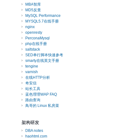
MBA智库
MD5反查
MySQL Performance
MYSQL5.7在线手册
nginx
openresty
PerconaMysql
php在线手册
saltstack
SED单行脚本快速参考
smarty在线英文手册
tengine
varnish
在线HTTP分析
奇安信
站长工具
蓝色理理WAP FAQ
路由查询
鳥哥的 Linux 私房菜
架构研发
DBA notes
haohtml.com