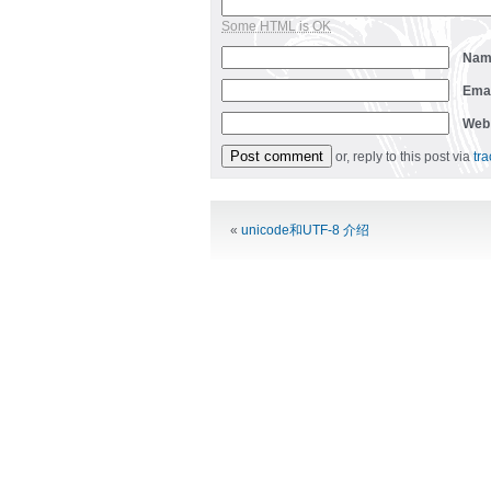
Some HTML is OK
Na
Ema
Web
or, reply to this post via
tr
Alternative:
«
unicode和UTF-8 介绍