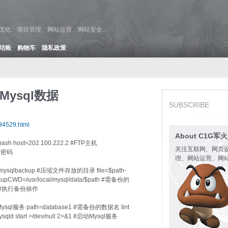
维优化、项目管理、网站运营、网站安全…
结账
购物车
隐私政策
Mysql数据
SUBSCRIBE
94529.html
About C1G军
ost=202.100.222.2 #FTP主机
关注互联网、网页
TP密码
理、网站运营、网
ome/mysqlbackup #压缩文件存放的目录 file=$path-
kupCWD=/usr/local/mysql/data/$path #需备份的
pCWD #执行备份操作
 #停止Mysql服务 path=database1 #需备份的数据名 Iint
ysqld start >/dev/null 2>&1 #启动Mysql服务