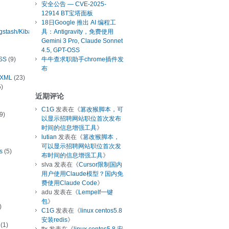
安全公告 — CVE-2025-
12914 BT宝塔面板
18日Google 推出 AI 编程工
ogstash/Kibana
具：Antigravity，免费使用
Gemini 3 Pro, Claude Sonnet
4.5, GPT-OSS
SS
(9)
牛牛查求职助手chrome插件发
布
/XML
(23)
)
近期评论
C1G
发表在《
篡改猴脚本，可
9)
以显示招聘网站职位首次发布
时间的信息增强工具
》
lutian
发表在《
篡改猴脚本，
可以显示招聘网站职位首次发
s
(5)
布时间的信息增强工具
》
slva
发表在《
Cursor限制国内
用户使用Claude模型？国内免
费使用Claude Code
》
adu
发表在《
Lempelf一键
包
》
)
C1G
发表在《
linux centos5.8
安装redis
》
(1)