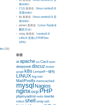
ttx
发表在《
linux centos5.8 安
装redis
》
C1G
发表在《
linux centos5.8
)
安装redis
》
ttx
发表在《
linux centos5.8 安
装redis
》
james
发表在《
Linux Top命令
翻页方法
》
rolay
发表在《
centos5.8
LINUX 安装L2TP/IPSec
VPN
》
tes
(16)
标签
apache
ai
Cacti
cpan
arp
discuz
deepseek
docker
k8s
Lempelf一键包
google
LINUX
log
mail
Mail/Postfix
memcached
mysql
Nagios
nginx
PHP
ocp
phpmyadmin
rewrite
redis
shell
smtp
ssh
rrdtool