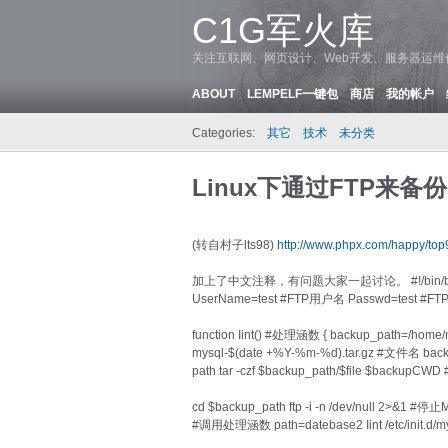
C1G军火库
关注互联网、网页设计、Web开发、服务器运
ABOUT
LEMPELF一键包
商店
我的帐户
Categories:
其它
技术
未分类
Linux下通过FTP来备份
(转自村子lts98)
http://www.phpx.com/happy/top
加上了中文注释，有问题大家一起讨论。 #!/bin/bash h
UserName=test #FTP用户名 Passwd=test #F
function Iint() #处理涵数 { backup_path=/h
mysql-$(date +%Y-%m-%d).tar.gz #文件名 bac
path tar -czf $backup_path/$file $backu
cd $backup_path ftp -i -n /dev/null 2>&1
#调用处理涵数 path=datebase2 Iint /etc/init.d/m