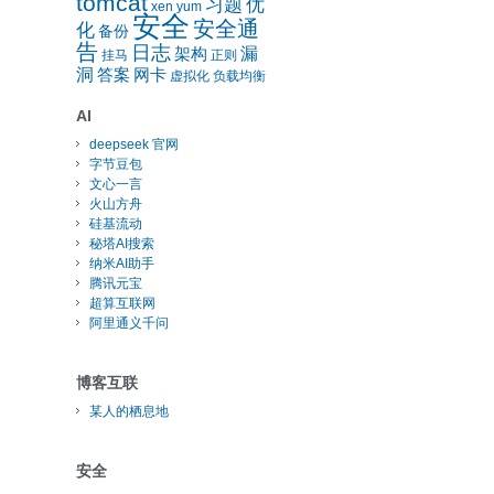
tomcat
习题
优
xen
yum
安全
安全通
化
备份
告
日志
漏
架构
挂马
正则
洞
答案
网卡
虚拟化
负载均衡
AI
deepseek 官网
字节豆包
文心一言
火山方舟
硅基流动
秘塔AI搜索
纳米AI助手
腾讯元宝
超算互联网
阿里通义千问
博客互联
某人的栖息地
安全