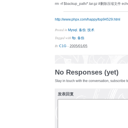
rm -rf $backup_path/*.tar.gz #删除压缩文件 echo “
http://www.phpx.com/happy/top94529.html
Posted in
,
,
.
Mysql
备份
技术
Tagged with
,
.
ftp
备份
By
–
C1G
2005/01/05
No Responses (yet)
Stay in touch with the conversation, subscribe 
发表回复