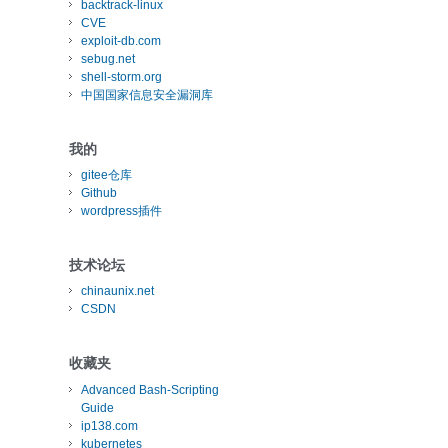
backtrack-linux
CVE
exploit-db.com
sebug.net
shell-storm.org
中国国家信息安全漏洞库
我的
gitee仓库
Github
wordpress插件
技术论坛
chinaunix.net
CSDN
收藏夹
Advanced Bash-Scripting
Guide
ip138.com
kubernetes