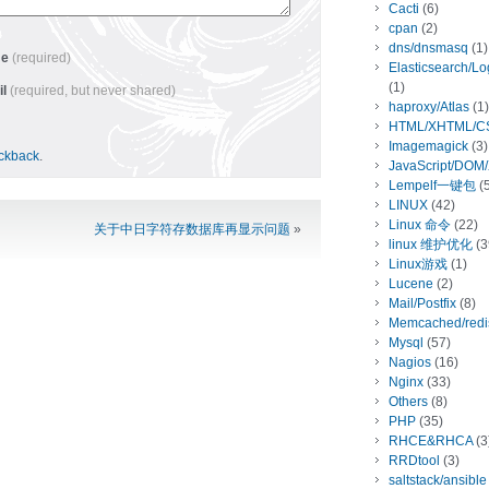
Cacti
(6)
cpan
(2)
dns/dnsmasq
(1)
me
(required)
Elasticsearch/L
(1)
il
(required, but never shared)
haproxy/Atlas
(1)
HTML/XHTML/C
Imagemagick
(3)
ackback
.
JavaScript/DOM
Lempelf一键包
(5
LINUX
(42)
Linux 命令
(22)
关于中日字符存数据库再显示问题
»
linux 维护优化
(3
Linux游戏
(1)
Lucene
(2)
Mail/Postfix
(8)
Memcached/redi
Mysql
(57)
Nagios
(16)
Nginx
(33)
Others
(8)
PHP
(35)
RHCE&RHCA
(3
RRDtool
(3)
saltstack/ansible