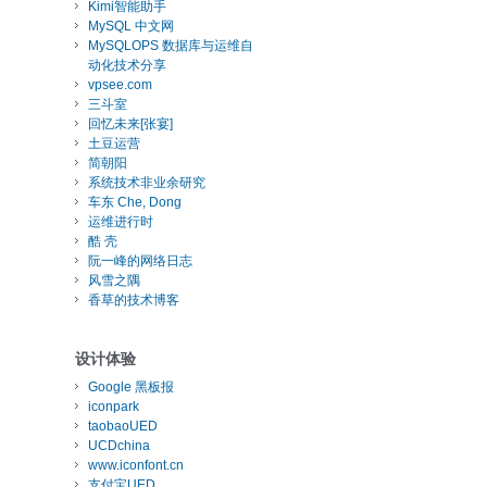
Kimi智能助手
MySQL 中文网
MySQLOPS 数据库与运维自
动化技术分享
vpsee.com
三斗室
回忆未来[张宴]
土豆运营
简朝阳
系统技术非业余研究
车东 Che, Dong
运维进行时
酷 壳
阮一峰的网络日志
风雪之隅
香草的技术博客
设计体验
Google 黑板报
iconpark
taobaoUED
UCDchina
www.iconfont.cn
支付宝UED