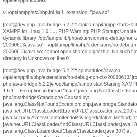
/opt/lampp/modules/
vi /opt/lampp/etc/php.ini 加上 extension=”java.so”
[root@dev php-java-bridge-5.2.2]# /opt/lampp/lampp start Star
XAMPP for Linux 1.6.1… PHP Warning: PHP Startup: Unable 
dynamic library ‘/opt/lampp/lib/php/extensions/no-debug-non-z
20060613/java.so’ – /opt/lampp/lib/php/extensions/no-debug-n
20060613/java.so: cannot open shared object file: No such file
directory in Unknown on line 0
[root@dev php-java-bridge-5.2.2]# cp modules/java.so
/opt/lampp/lib/php/extensions/no-debug-non-zts-20060613/ [
php-java-bridge-5.2.2]# /opt/lampp/lampp start Starting XAMP
1.6.1… Exception in thread “main” java.lang.NoClassDefFoun
php/java/bridge/Standalone Caused by:
java.lang.ClassNotFoundException: php.java.bridge.Standalo
java.net.URLClassLoader$1.run(URLClassLoader.java:200) a
java.security.AccessController.doPrivileged(Native Method) at
java.net.URLClassLoader.findClass(URLClassLoader.java:18
java.lang.ClassLoader.loadClass(ClassLoader.java:307) at