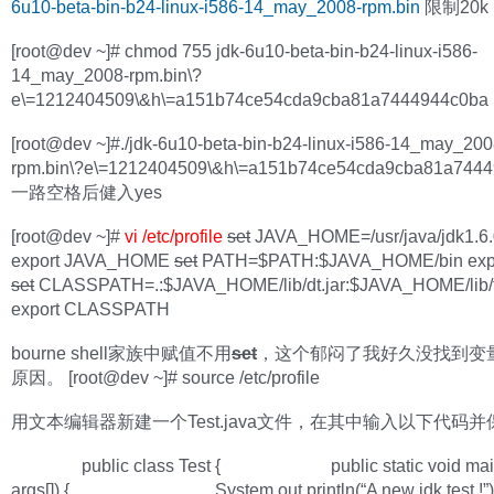
6u10-beta-bin-b24-linux-i586-14_may_2008-rpm.bin
限制20k
[root@dev ~]# chmod 755 jdk-6u10-beta-bin-b24-linux-i586-
14_may_2008-rpm.bin\?
e\=1212404509\&h\=a151b74ce54cda9cba81a7444944c0ba
[root@dev ~]#./jdk-6u10-beta-bin-b24-linux-i586-14_may_200
rpm.bin\?e\=1212404509\&h\=a151b74ce54cda9cba81a744
一路空格后健入yes
[root@dev ~]#
vi /etc/profile
set
JAVA_HOME=/usr/java/jdk1.6
export JAVA_HOME
set
PATH=$PATH:$JAVA_HOME/bin exp
set
CLASSPATH=.:$JAVA_HOME/lib/dt.jar:$JAVA_HOME/lib/to
export CLASSPATH
bourne shell家族中赋值不用
set
，这个郁闷了我好久没找到变
原因。 [root@dev ~]# source /etc/profile
用文本编辑器新建一个Test.java文件，在其中输入以下代码并
public class Test { public static void main(
args[]) { System.out.println(“A new jdk test !”)