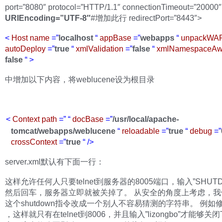
port=”8080″ protocol=”HTTP/1.1″ connectionTimeout=”20000″
URIEncoding=”UTF-8″
#增加此行 redirectPort=”8443″>
<
Host
name
=”
localhost
“
appBase
=”
webapps
“
unpackWA
autoDeploy
=”
true
“
xmlValidation
=”
false
“
xmlNamespaceAw
false
“
>
中增加以下内容，将weblucene设为根目录
–
<
Context
path
=”
“
docBase
=”
/usr/local/apache-
tomcat/webapps/weblucene
“
reloadable
=”
true
“
debug
=”
crossContext
=”
true
“
/>
server.xml默认有下面一行：
这样允许任何人只要telnet到服务器的8005端口，输入”SHUT
然后回车，服务器立即就被关掉了。 从安全的角度上考虑，我
这个shutdown指令改成一个别人不容易猜测的字符串。 例如
，这样就只有在telnet到8006，并且输入”lizongbo”才能够关闭To