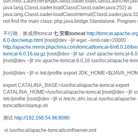
sun.misc.Launcher$AppClassLoader.loadClass(Launcher.java
java.lang.ClassLoader.loadClass(ClassLoader.java:252) at
java.lang.ClassLoader.loadClassInternal(ClassLoader.java:3
not find the main class: php.java.bridge.Standalone. Program wi
不行咯，换成用tomcat
七 安装tomcat
http://tomcat.apache.or
6.0-doc/setup.html
[root@dev ~]# wget –limit-rate=20000
http://apache.mirror.phpchina.com/tomcat/tomcat-6/v6.0.16/bi
tomcat-6.0.16.tar.gz
[root@dev ~]# tar -zxvf apache-tomcat-6.0.
[root@dev ~]# mv apache-tomcat-6.0.16 /usr/local/apache-tom
[root@dev ~]# vi /etc/profile export JDK_HOME=${JAVA_HO
export CATALINA_BASE=/usr/local/apache-tomcat export
CATALINA_HOME=/usr/local/apache-tomcat [root@dev ~]# s
/etc/profile [root@dev ~]# vi /etc/rc.d/rc.local /usr/local/apache-
tomcat/bin/startup.sh
测试
http://192.168.54.96:8080
vi /usr/local/apache-tomcat/conf/server.xml