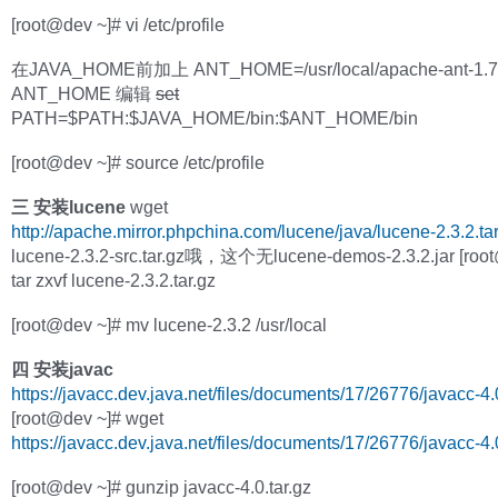
[root@dev ~]# vi /etc/profile
在JAVA_HOME前加上 ANT_HOME=/usr/local/apache-ant-1.7.0
ANT_HOME 编辑
set
PATH=$PATH:$JAVA_HOME/bin:$ANT_HOME/bin
[root@dev ~]# source /etc/profile
三 安装lucene
wget
http://apache.mirror.phpchina.com/lucene/java/lucene-2.3.2.tar
lucene-2.3.2-src.tar.gz哦，这个无lucene-demos-2.3.2.jar [roo
tar zxvf lucene-2.3.2.tar.gz
[root@dev ~]# mv lucene-2.3.2 /usr/local
四 安装javac
https://javacc.dev.java.net/files/documents/17/26776/javacc-4.0
[root@dev ~]# wget
https://javacc.dev.java.net/files/documents/17/26776/javacc-4.0
[root@dev ~]# gunzip javacc-4.0.tar.gz