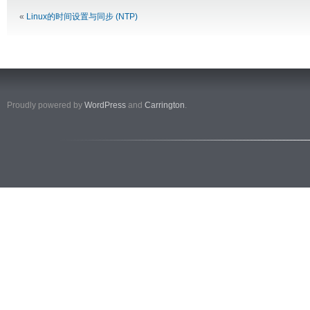
«
Linux的时间设置与同步 (NTP)
Proudly powered by
WordPress
and
Carrington
.