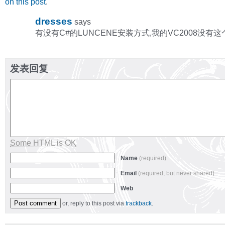
on this post
.
dresses
says
有没有C#的LUNCENE安装方式,我的VC2008没有这
发表回复
Some HTML is OK
Name
(required)
Email
(required, but never shared)
Web
or, reply to this post via
trackback
.
Alternative: