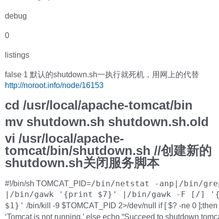
debug
0
listings
false 1 默认的shutdown.sh一执行就死机，用网上的代替
http://noroot.info/node/16153
cd /usr/local/apache-tomcat/bin
mv shutdown.sh shutdown.sh.old
vi /usr/local/apache-
tomcat/bin/shutdown.sh //创建新的
shutdown.sh关闭服务脚本
#!/bin/sh TOMCAT_PID=
/bin/netstat -anp|/bin/gre
|/bin/gawk '{print $7}' |/bin/gawk -F [/] '
$1}'
/bin/kill -9 $TOMCAT_PID 2>/dev/null if [ $? -ne 0 ];the
‘Tomcat is not running.’ else echo “Succeed to shutdown tomcat