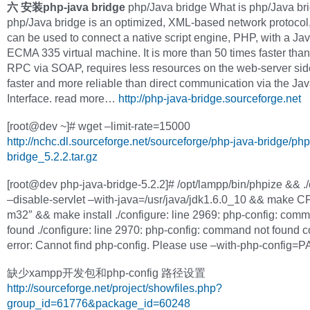
六 安装php-java bridge
php/Java bridge What is php/Java br
php/Java bridge is an optimized, XML-based network protocol
can be used to connect a native script engine, PHP, with a Jav
ECMA 335 virtual machine. It is more than 50 times faster than
RPC via SOAP, requires less resources on the web-server side,
faster and more reliable than direct communication via the Ja
Interface. read more…
http://php-java-bridge.sourceforge.net
[root@dev ~]# wget –limit-rate=15000
http://nchc.dl.sourceforge.net/sourceforge/php-java-bridge/php
bridge_5.2.2.tar.gz
[root@dev php-java-bridge-5.2.2]# /opt/lampp/bin/phpize && ./
–disable-servlet –with-java=/usr/java/jdk1.6.0_10 && make 
m32″ && make install ./configure: line 2969: php-config: com
found ./configure: line 2970: php-config: command not found c
error: Cannot find php-config. Please use –with-php-config=
缺少xampp开发包和php-config 路径设置
http://sourceforge.net/project/showfiles.php?
group_id=61776&package_id=60248