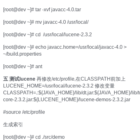
[root@dev ~]# tar -xvf javacc-4.0.tar
[root@dev ~]# mv javacc-4.0 /usr/local/
[root@dev ~]# cd /usr/local/lucene-2.3.2
[root@dev ~]# echo javacc.home=/usr/local/javacc-4.0 >
~/build.properties
[root@dev ~]# ant
五 测试lucene
再修改/etc/profile,在CLASSPATH前加上
LUCENE_HOME=/usr/local/lucene-2.3.2 修改变量
CLASSPATH=.:${JAVA_HOME}/lib/dt.jar:${JAVA_HOME}/lib/
core-2.3.2.jar:${LUCENE_HOME}/lucene-demos-2.3.2.jar
#source /etc/profile
生成索引
[root@dev ~]# cd ./src/demo