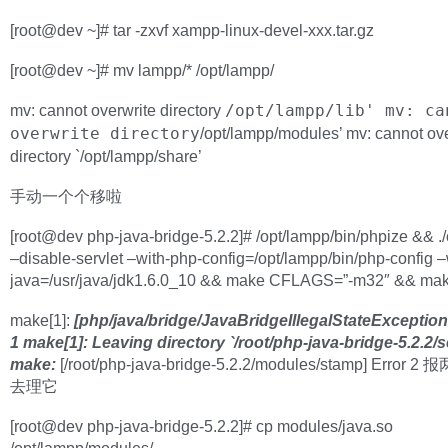
[root@dev ~]# tar -zxvf xampp-linux-devel-xxx.tar.gz
[root@dev ~]# mv lampp/* /opt/lampp/
mv: cannot overwrite directory
/opt/lampp/lib' mv: ca
overwrite directory
/opt/lampp/modules’ mv: cannot ov
directory `/opt/lampp/share’
手动一个个移啦
[root@dev php-java-bridge-5.2.2]# /opt/lampp/bin/phpize && ./
–disable-servlet –with-php-config=/opt/lampp/bin/php-config –
java=/usr/java/jdk1.6.0_10 && make CFLAGS=”-m32″ && make
make[1]:
[php/java/bridge/JavaBridgeIllegalStateException
1 make[1]: Leaving directory `/root/php-java-bridge-5.2.2/s
make:
[/root/php-java-bridge-5.2.2/modules/stamp] Error
去理它
[root@dev php-java-bridge-5.2.2]# cp modules/java.so