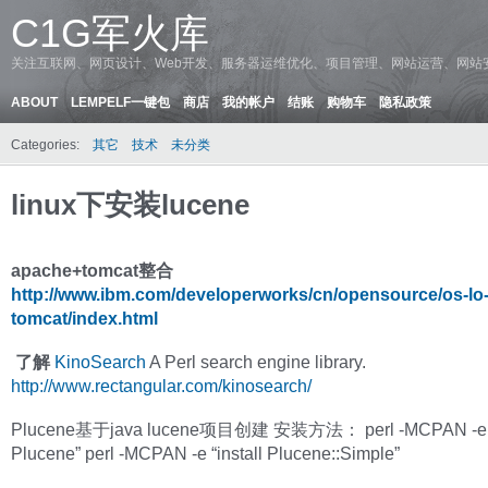
C1G军火库
关注互联网、网页设计、Web开发、服务器运维优化、项目管理、网站运营、网站
ABOUT
LEMPELF一键包
商店
我的帐户
结账
购物车
隐私政策
Categories:
其它
技术
未分类
linux下安装lucene
apache+tomcat整合
http://www.ibm.com/developerworks/cn/opensource/os-lo
tomcat/index.html
了解
KinoSearch
A Perl search engine library.
http://www.rectangular.com/kinosearch/
Plucene基于java lucene项目创建 安装方法： perl -MCPAN -e “i
Plucene” perl -MCPAN -e “install Plucene::Simple”