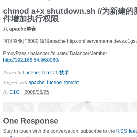
chmod a+x shutdown.sh //为新
件增加执行权限
八 apache整合
可以避免打8080 编辑apache http.conf servername devs.c1gst
ProxyPass / balancer://cluster/ BalancerMember
http://192.168.54.96:8080/
Posted in
,
,
.
Lucene
Tomcat
技术
Tagged with
,
,
.
apache
lucene
tomcat
By
–
C1G
2008/06/25
One Response
Stay in touch with the conversation, subscribe to the
fee
RSS