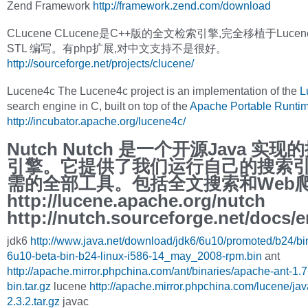
Zend Framework
http://framework.zend.com/download
CLucene CLucene是C++版的全文检索引擎,完全移植于Luce
STL 编写。有php扩展,对中文支持不是很好。
http://sourceforge.net/projects/clucene/
Lucene4c The Lucene4c project is an implementation of the
L
search engine in C, built on top of the
Apache Portable Runti
http://incubator.apache.org/lucene4c/
Nutch Nutch 是一个开源Java 实现
引擎。它提供了我们运行自己的搜索
需的全部工具。包括全文搜索和Web
http://lucene.apache.org/nutch
http://nutch.sourceforge.net/docs/
jdk6
http://www.java.net/download/jdk6/6u10/promoted/b24/bin
6u10-beta-bin-b24-linux-i586-14_may_2008-rpm.bin
ant
http://apache.mirror.phpchina.com/ant/binaries/apache-ant-1.7
bin.tar.gz
lucene
http://apache.mirror.phpchina.com/lucene/jav
2.3.2.tar.gz
javac