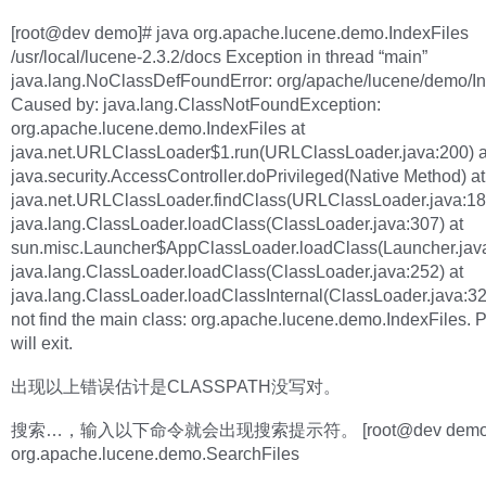
[root@dev demo]# java org.apache.lucene.demo.IndexFiles
/usr/local/lucene-2.3.2/docs Exception in thread “main”
java.lang.NoClassDefFoundError: org/apache/lucene/demo/In
Caused by: java.lang.ClassNotFoundException:
org.apache.lucene.demo.IndexFiles at
java.net.URLClassLoader$1.run(URLClassLoader.java:200) a
java.security.AccessController.doPrivileged(Native Method) at
java.net.URLClassLoader.findClass(URLClassLoader.java:18
java.lang.ClassLoader.loadClass(ClassLoader.java:307) at
sun.misc.Launcher$AppClassLoader.loadClass(Launcher.java
java.lang.ClassLoader.loadClass(ClassLoader.java:252) at
java.lang.ClassLoader.loadClassInternal(ClassLoader.java:3
not find the main class: org.apache.lucene.demo.IndexFiles. 
will exit.
出现以上错误估计是CLASSPATH没写对。
搜索…，输入以下命令就会出现搜索提示符。 [root@dev demo]#
org.apache.lucene.demo.SearchFiles