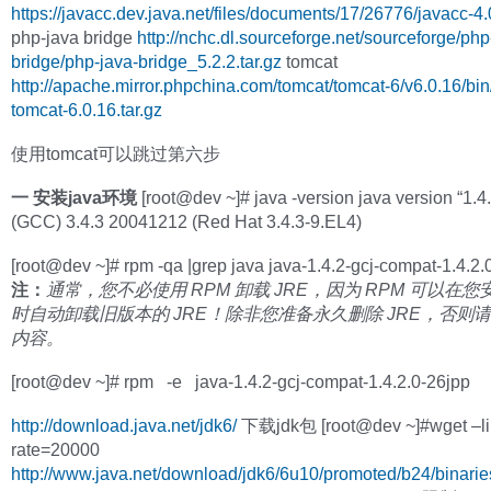
https://javacc.dev.java.net/files/documents/17/26776/javacc-4.0
php-java bridge
http://nchc.dl.sourceforge.net/sourceforge/php
bridge/php-java-bridge_5.2.2.tar.gz
tomcat
http://apache.mirror.phpchina.com/tomcat/tomcat-6/v6.0.16/bi
tomcat-6.0.16.tar.gz
使用tomcat可以跳过第六步
一 安装java环境
[root@dev ~]# java -version java version “1.4.
(GCC) 3.4.3 20041212 (Red Hat 3.4.3-9.EL4)
[root@dev ~]# rpm -qa |grep java java-1.4.2-gcj-compat-1.4.2.
注：
通常，您不必使用 RPM 卸载 JRE，因为 RPM 可以在
时自动卸载旧版本的 JRE！除非您准备永久删除 JRE，否则
内容。
[root@dev ~]# rpm -e java-1.4.2-gcj-compat-1.4.2.0-26jpp
http://download.java.net/jdk6/
下载jdk包 [root@dev ~]#wget –li
rate=20000
http://www.java.net/download/jdk6/6u10/promoted/b24/binaries