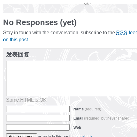
No Responses (yet)
Stay in touch with the conversation, subscribe to the
fee
RSS
on this post
.
发表回复
Some HTML is OK
Name
(required)
Email
(required, but never shared)
Web
or, reply to this post via
trackback
.