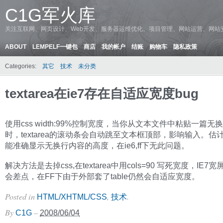
C1G军火库
关注互联网、网页设计、Web开发、服务器运维优化、项目管理、网站运营、网站
ABOUT
LEMPELF一键包
商店
我的帐户
结账
购物车
隐私政策
Categories:
其它
技术
未分类
textarea在ie7存在自适应宽度bug
使用css width:99%控制宽度，当你从文本文件中粘贴一篇无
时，textarea的滚动条会自动跳至文本框顶部，影响输入。估计
能准确显示无换行内容的高度，在ie6,ff下无此问题。
解决方法是去掉css,在textarea中用cols=90 写死宽度，IE7
会差点，在FF下由于外部套了table仍然会自适应宽度。
Posted in
,
.
HTML/XHTML/CSS
技术
By
–
C1G
2008/06/04