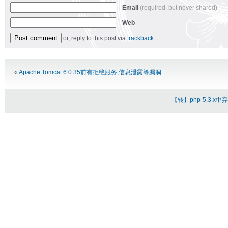
Email
(required, but never shared)
Web
or, reply to this post via
trackback
.
Alternative:
«
Apache Tomcat 6.0.35前有拒绝服务,信息泄露等漏洞
【转】php-5.3.