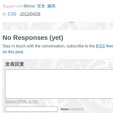
Tagged with
,
,
.
discuz
安全
漏洞
By
–
C1G
2012/04/28
No Responses (yet)
Stay in touch with the conversation, subscribe to the
fee
RSS
on this post
.
发表回复
Some HTML is OK
Name
(required)