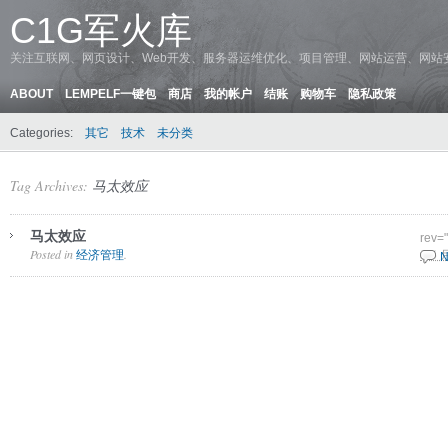
C1G军火库
关注互联网、网页设计、Web开发、服务器运维优化、项目管理、网站运营、网站
ABOUT
LEMPELF一键包
商店
我的帐户
结账
购物车
隐私政策
Categories:
其它
技术
未分类
Tag Archives:
马太效应
马太效应
rev=
Posted in
.
经济管理
1 6 
N