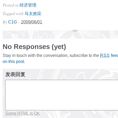
Posted in
.
经济管理
Tagged with
.
马太效应
By
–
C1G
2009/06/01
No Responses (yet)
Stay in touch with the conversation, subscribe to the
fee
RSS
on this post
.
发表回复
Some HTML is OK