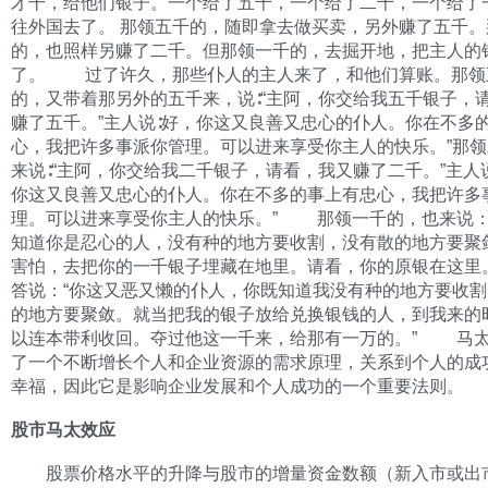
才干，给他们银子。一个给了五千，一个给了二千，一个给了
往外国去了。 那领五千的，随即拿去做买卖，另外赚了五千。
的，也照样另赚了二千。但那领一千的，去掘开地，把主人的
了。 过了许久，那些仆人的主人来了，和他们算账。那领
的，又带着那另外的五千来，说∶“主阿，你交给我五千银子，
赚了五千。”主人说∶好，你这又良善又忠心的仆人。你在不多
心，我把许多事派你管理。可以进来享受你主人的快乐。”那
来说∶“主阿，你交给我二千银子，请看，我又赚了二千。”主人
你这又良善又忠心的仆人。你在不多的事上有忠心，我把许多
理。可以进来享受你主人的快乐。” 那领一千的，也来说：
知道你是忍心的人，没有种的地方要收割，没有散的地方要聚
害怕，去把你的一千银子埋藏在地里。请看，你的原银在这里
答说：“你这又恶又懒的仆人，你既知道我没有种的地方要收
的地方要聚敛。就当把我的银子放给兑换银钱的人，到我来的
以连本带利收回。夺过他这一千来，给那有一万的。” 马
了一个不断增长个人和企业资源的需求原理，关系到个人的成
幸福，因此它是影响企业发展和个人成功的一个重要法则。
股市马太效应
股票价格水平的升降与股市的增量资金数额（新入市或出