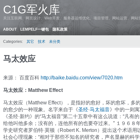
C1G军火库
关注互联网、网页设计、Web开发、服务器运维优化、项目管理、网站运营、网站
ABOUT
LEMPELF一键包
隐私政策
Categories:
其它
技术
未分类
马太效应
来源： 百度百科
http://baike.baidu.com/view/7020.htm
马太效应：Matthew Effect
马太效应（Matthew Effect），是指好的愈好，坏的愈坏，
的愈少的一种现象。名字来自于《
圣经
·
马太福音
》中的一则寓
《圣经·新约》的“马太福音”第二十五章中有这么说道：“凡有
给他叫他多余；没有的，连他所有的也要夺过来。” １９６８
学史研究者罗伯特·莫顿（Robert K. Merton）提出这个术语
社会心理现象：“相对于那些不知名的研究者，声名显赫的科