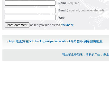
Name
(required)
Email
(required, but never shared)
Web
or, reply to this post via
trackback
.
Alternative:
«
Mysql数据库在flickr,fotolog,wikipedia,facebook等知名网站中的使用数量
荷兰郁金香泡沫，期权的产生，史上