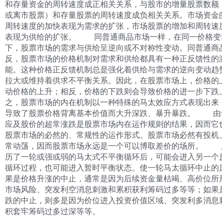
和存量资金的周转速度成正相关关系，与股市的增量股票数额
或离市股票）和存量股票的周转速度成负相关关系。市场资金
周转速度的加快表现为需求的扩张，市场股票的增加和周转速
表现为供给的扩张。 同普通商品市场一样，在同一价格变
下，股票市场的需求与供给呈逆向或不对称性变动。同普通商
反，股票市场的价格机制对需求和供给都具有一种正反馈性的
能。这种价格正反馈机制总是强化着供给与需求的逆向变动趋
拉大或维持着供求不平衡关系。因此，在股票市场上，价格的
动价格的上升；相反，价格的下跌则会导致价格的进一步下跌
之，股票市场的内在机制以一种特殊的马太效应方式表现出来
导致了股票价格背离基本价值而大升深跌、暴升暴跌。 由
应及股价的超常涨跌是股票市场内在运作规则的结果，因而它
股票市场的必然的、常规性的运作形式。股票市场必然有投机
常动荡，因而股票市场永远是一个可以博取差价的场所。 
历了一轮或强或弱的马太式不平衡循环后，可能会进入另一个
循环过程，也可能进入暂时平衡状态。使一轮马太循环中止的
果是价格升涨的中止，通常是因为后续资金量枯竭、高价位所
市场风险、突发利空消息刺激和累积获利筹码过多等等；如果
跌的中止，则多是因为价位进入投资价值区域、突发利多消息
积套牢筹码过多过深等等。