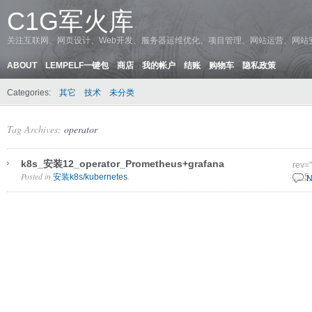
C1G军火库
关注互联网、网页设计、Web开发、服务器运维优化、项目管理、网站运营、网站
ABOUT
LEMPELF一键包
商店
我的帐户
结账
购物车
隐私政策
Categories:
其它
技术
未分类
Tag Archives:
operator
k8s_安装12_operator_Prometheus+grafana
rev=
Posted in
.
安装k8s/kubernetes
17 5
N