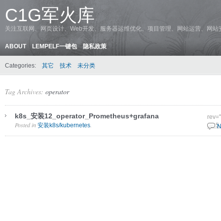
C1G军火库
关注互联网、网页设计、Web开发、服务器运维优化、项目管理、网站运营、网站
ABOUT
LEMPELF一键包
隐私政策
Categories:
其它
技术
未分类
Tag Archives:
operator
k8s_安装12_operator_Prometheus+grafana
rev=
Posted in
.
安装k8s/kubernetes
17 5
N