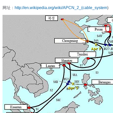
网址：
http://en.wikipedia.org/wiki/APCN_2_(cable_system
)