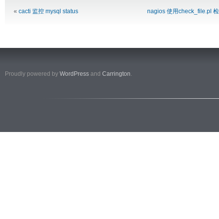
«
cacti 监控 mysql status
nagios 使用check_file
Proudly powered by
WordPress
and
Carrington
.