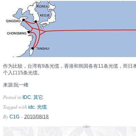
作为比较，台湾有9条光缆，香港和韩国各有11条光缆，而日本
个入口15条光缆。
来源:阮一峰
Posted in
,
.
IDC
其它
Tagged with
,
.
idc
光缆
By
–
C1G
2010/08/18