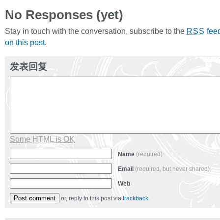
No Responses (yet)
Stay in touch with the conversation, subscribe to the
fee
RSS
on this post
.
发表回复
Some HTML is OK
Name
(required)
Email
(required, but never shared)
Web
or, reply to this post via
trackback
.
Alternative: